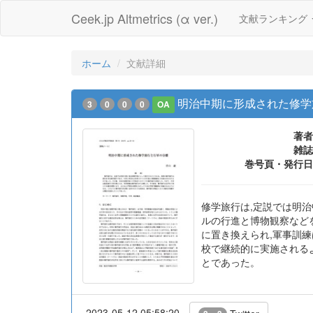
Ceek.jp Altmetrics (α ver.)
文献ランキング
ホーム
文献詳細
明治中期に形成された修学
3
0
0
0
OA
著者
雑誌
巻号頁・発行日
修学旅行は,定説では明
ルの行進と博物観察など
に置き換えられ,軍事訓
校で継続的に実施される
とであった。
2023-05-12 05:58:20