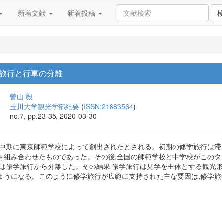
新着文献
新着投稿
旅行と行軍の分離
曽山 毅
玉川大学観光学部紀要
(
ISSN:21883564
)
no.7, pp.23-35, 2020-03-30
治中期に東京師範学校によって創出されたとされる。初期の修学旅行は滞
を組み合わせたものであった。その後,全国の師範学校と中学校がこのタ
練は修学旅行から分離した。その結果,修学旅行は見学を主体とする観光
ようになる。このように修学旅行が広範に支持された主な要因は,修学