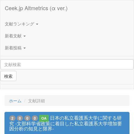
Ceek.jp Altmetrics (α ver.)
文献ランキング
新着文献
新着投稿
検索
ホーム
文献詳細
日本の私立看護系大学に関する研
2
0
0
0
OA
究 -文部科学省政策に着目した私立看護系大学増加要
因分析の知見と限界-