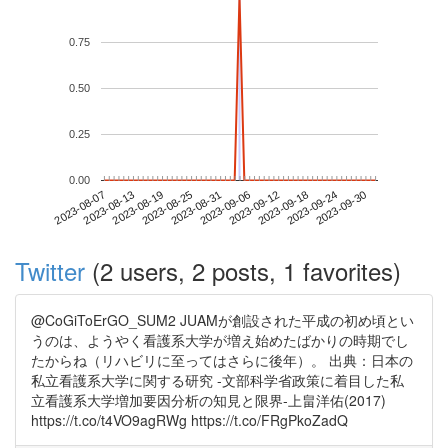
0.75
0.50
0.25
0.00
2023-09-24
2023-08-07
2023-08-25
2023-09-12
2023-09-30
2023-08-13
2023-08-31
2023-09-18
2023-08-19
2023-09-06
Twitter
(2 users, 2 posts, 1 favorites)
@CoGiToErGO_SUM2 JUAMが創設された平成の初め頃とい
うのは、ようやく看護系大学が増え始めたばかりの時期でし
たからね（リハビリに至ってはさらに後年）。 出典：日本の
私立看護系大学に関する研究 -文部科学省政策に着目した私
立看護系大学増加要因分析の知見と限界-上畠洋佑(2017)
https://t.co/t4VO9agRWg https://t.co/FRgPkoZadQ