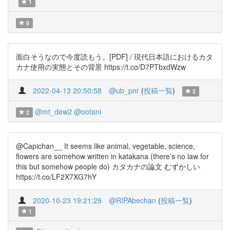
1
0
面白そうなので今度読もう。[PDF] / 現代日本語におけるカタ
カナ使用の実態とその背景 https://t.co/D7PTbxdWzw
2022-04-13 20:50:58
@ub_pnr
(
投稿一覧
)
2
@mt_dew2
@ootani
2
@Capichan__ It seems like animal, vegetable, science,
flowers are somehow written in katakana (there’s no law for
this but somehow people do) カタカナの論文 むずかしい
https://t.co/LF2X7XG7hY
2020-10-23 19:21:29
@RIPAbechan
(
投稿一覧
)
1