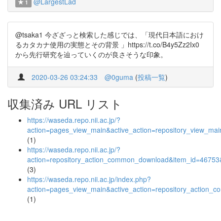
@LargestLad
1
@tsaka1 今ざざっと検索した感じでは、「現代日本語におけ
るカタカナ使用の実態とその背景 」https://t.co/B4y5Zz2Ix0
から先行研究を辿っていくのが良さそうな印象。
2020-03-26 03:24:33
@0guma
(
投稿一覧
)
収集済み URL リスト
https://waseda.repo.nii.ac.jp/?
action=pages_view_main&active_action=repository_view_ma
(1)
https://waseda.repo.nii.ac.jp/?
action=repository_action_common_download&item_id=46753&
(3)
https://waseda.repo.nii.ac.jp/index.php?
action=pages_view_main&active_action=repository_action_
(1)