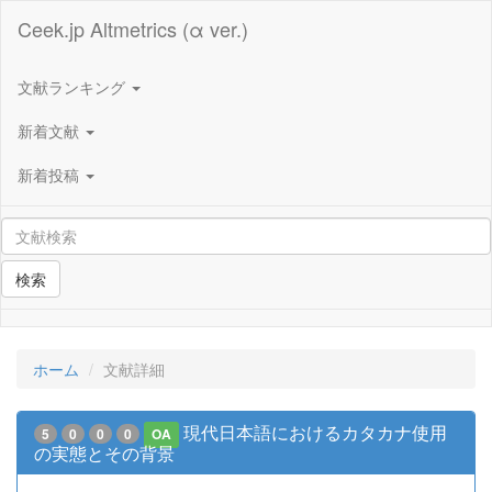
Ceek.jp Altmetrics (α ver.)
文献ランキング
新着文献
新着投稿
検索
ホーム
文献詳細
現代日本語におけるカタカナ使用
5
0
0
0
OA
の実態とその背景