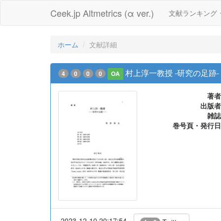
Ceek.jp Altmetrics (α ver.)
文献ランキング
ホーム
文献詳細
村上淳一教授 -研究の足跡-
4
0
0
0
OA
著者
出版者
雑誌
巻号頁・発行日
2023-12-10 20:17:54