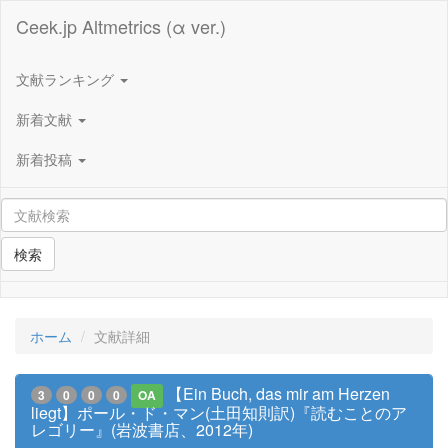
Ceek.jp Altmetrics (α ver.)
文献ランキング
新着文献
新着投稿
検索
ホーム
文献詳細
【Ein Buch, das mir am Herzen
3
0
0
0
OA
liegt】ポール・ド・マン(土田知則訳)『読むことのア
レゴリー』(岩波書店、2012年)