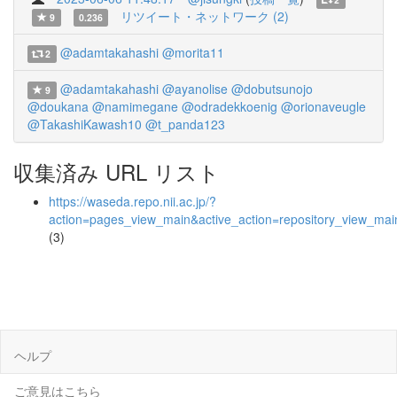
リツイート・ネットワーク (2)
9
0.236
@adamtakahashi
@morita11
2
@adamtakahashi
@ayanolise
@dobutsunojo
9
@doukana
@namimegane
@odradekkoenig
@orionaveugle
@TakashiKawash10
@t_panda123
収集済み URL リスト
https://waseda.repo.nii.ac.jp/?
action=pages_view_main&active_action=repository_view_ma
(3)
ヘルプ
ご意見はこちら