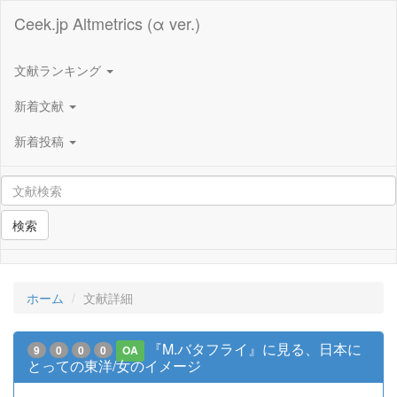
Ceek.jp Altmetrics (α ver.)
文献ランキング
新着文献
新着投稿
検索
ホーム
文献詳細
『M.バタフライ』に見る、日本に
9
0
0
0
OA
とっての東洋/女のイメージ