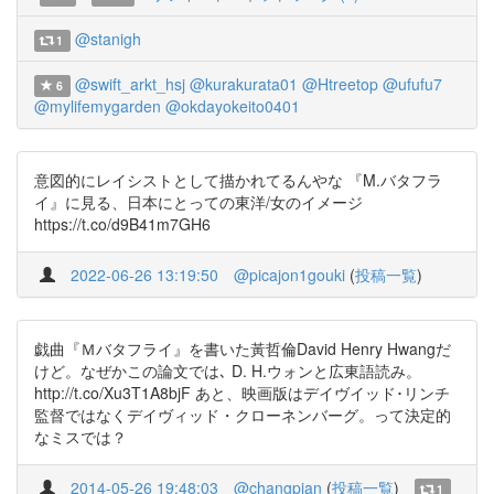
@stanigh
1
@swift_arkt_hsj
@kurakurata01
@Htreetop
@ufufu7
6
@mylifemygarden
@okdayokeito0401
意図的にレイシストとして描かれてるんやな 『M.バタフラ
イ』に見る、日本にとっての東洋/女のイメージ
https://t.co/d9B41m7GH6
2022-06-26 13:19:50
@picajon1gouki
(
投稿一覧
)
戯曲『Ｍバタフライ』を書いた黃哲倫David Henry Hwangだ
けど。なぜかこの論文では､ D. H.ウォンと広東語読み。
http://t.co/Xu3T1A8bjF あと、映画版はデイヴイッド･リンチ
監督ではなくデイヴィッド・クローネンバーグ。って決定的
なミスでは？
2014-05-26 19:48:03
@changpian
(
投稿一覧
)
1