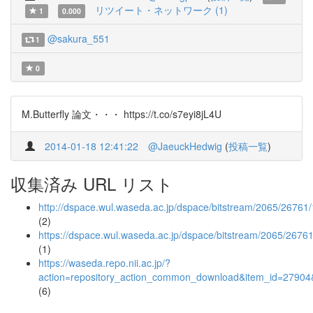
リツイート・ネットワーク (1)
1
0.000
@sakura_551
1
0
M.Butterfly 論文・・・ https://t.co/s7eyi8jL4U
2014-01-18 12:41:22
@JaeuckHedwig
(
投稿一覧
)
収集済み URL リスト
http://dspace.wul.waseda.ac.jp/dspace/bitstream/2065/26761/
(2)
https://dspace.wul.waseda.ac.jp/dspace/bitstream/2065/26761
(1)
https://waseda.repo.nii.ac.jp/?
action=repository_action_common_download&item_id=27904&
(6)