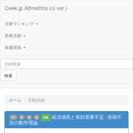
Ceek.jp Altmetrics (α ver.)
文献ランキング
新着文献
新着投稿
検索
ホーム
文献詳細
経済成長と有効需要不足 : 長期不
11
0
0
0
OA
況の動学理論