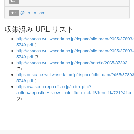
1
@j_a_m_jam
1
収集済み URL リスト
http://dspace.wul.waseda.ac.jp/dspace/bitstream/2065/37803/
5749.pdf
(1)
http://dspace.wul.waseda.ac.jp/dspace/bitstream/2065/37803
5749.pdf
(3)
http://dspace.wul.waseda.ac.jp/dspace/handle/2065/37803
(7)
https://dspace.wul.waseda.ac.jp/dspace/bitstream/2065/37803
5749.pdf
(1)
https://waseda.repo.nii.ac.jp/index.php?
action=repository_view_main_item_detail&item_id=7212&it
(2)