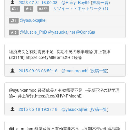
2023-07-31 16:00:38
@Hurry_Boy99
(
投稿一覧
)
リツイート・ネットワーク (1)
1
3
0.577
@yasuokajihei
1
@Muscle_PhD
@yasuokajihei
@ContGia
3
経済成長と有効需要不足 -長期不況の動学理論 井上智洋
(2011/6) http://t.co/4yM86SmsXR #経論
2015-09-06 06:59:16
@masterguchi
(
投稿一覧
)
@syunkanmoo 経済成長と有効需要不足. −長期不況の動学理
論−. 井上智洋.https://t.co/XHV4FMqqhE
2015-05-16 19:37:18
@yasuokajihei
(
投稿一覧
)
@j_a_m_jam 経済成長と有効需要不足. −長期不況の動学理論