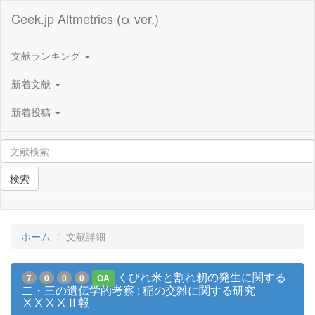
Ceek.jp Altmetrics (α ver.)
文献ランキング
新着文献
新着投稿
検索
ホーム
文献詳細
くびれ米と割れ籾の発生に関する
7
0
0
0
OA
二・三の遺伝学的考察 : 稲の交雑に関する研究
ⅩⅩⅩⅩⅡ報