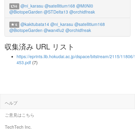
@ni_karasu
@satellitium168
@M0NI0
6
@BiotopeGarden
@STDelta13
@orchidfreak
@kakitubata14
@ni_karasu
@satellitium168
6
@BiotopeGarden
@wan4fu2
@orchidfreak
収集済み URL リスト
https://eprints.lib.hokudai.ac.jp/dspace/bitstream/2115/11806
453.pdf
(7)
ヘルプ
ご意見はこちら
TechTech Inc.