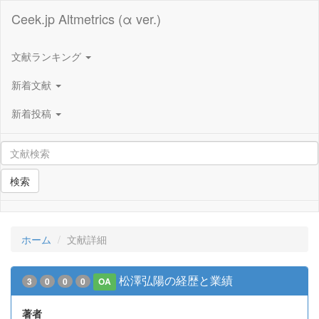
Ceek.jp Altmetrics (α ver.)
文献ランキング
新着文献
新着投稿
検索
ホーム
文献詳細
松澤弘陽の経歴と業績
3
0
0
0
OA
著者