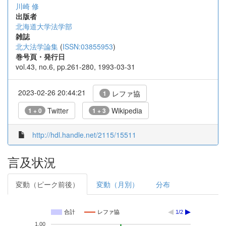
川崎 修
出版者
北海道大学法学部
雑誌
北大法学論集
(
ISSN:03855953
)
巻号頁・発行日
vol.43, no.6, pp.261-280, 1993-03-31
2023-02-26 20:44:21
レファ協
1
Twitter
Wikipedia
1 + 0
1 + 3
http://hdl.handle.net/2115/15511
言及状況
変動（ピーク前後）
変動（月別）
分布
合計
レファ協
1/2
1.00