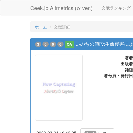
Ceek.jp Altmetrics (α ver.)
文献ランキング
ホーム
文献詳細
いのちの値段:生命侵害に
3
0
0
0
OA
著者
出版者
雑誌
巻号頁・発行日
2023-03-01 10:42:05