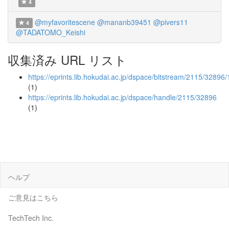
4
@myfavoritescene
@mananb39451
@pivers11
4
@TADATOMO_Keishi
収集済み URL リスト
https://eprints.lib.hokudai.ac.jp/dspace/bitstream/2
(1)
https://eprints.lib.hokudai.ac.jp/dspace/handle/2115/32896
(1)
ヘルプ
ご意見はこちら
TechTech Inc.