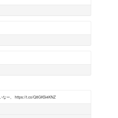
://t.co/Q8GKSi4KNZ