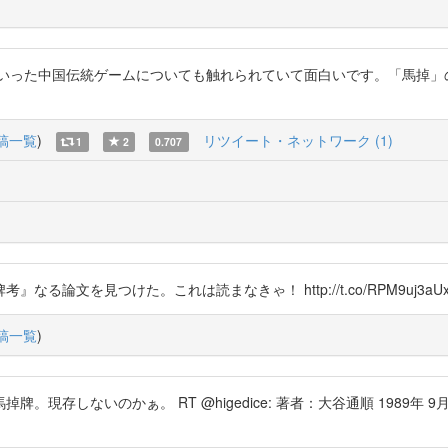
九」といった中国伝統ゲームについても触れられていて面白いです。「馬掉
稿一覧
)
リツイート・ネットワーク (1)
1
2
0.707
論文を見つけた。これは読まなきゃ！ http://t.co/RPM9uj3aU
稿一覧
)
しないのかぁ。 RT @higedice: 著者：大谷通順 1989年 9月16日