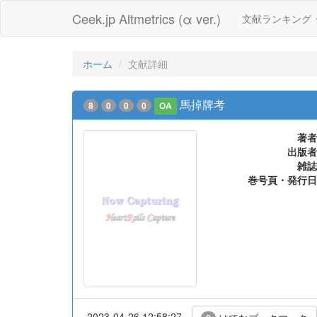
Ceek.jp Altmetrics (α ver.)
文献ランキング
ホーム
文献詳細
馬掉牌考
8
0
0
0
OA
著者
出版者
雑誌
巻号頁・発行日
2023-04-26 12:58:27