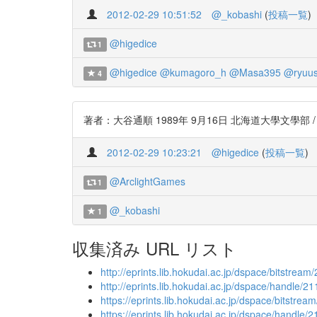
2012-02-29 10:51:52
@_kobashi
(
投稿一覧
)
@higedice
1
@higedice
@kumagoro_h
@Masa395
@ryuus
4
著者：大谷通順 1989年 9月16日 北海道大學文學部 / “馬掉牌考 
2012-02-29 10:23:21
@higedice
(
投稿一覧
)
@ArclightGames
1
@_kobashi
1
収集済み URL リスト
http://eprints.lib.hokudai.ac.jp/dspace/bitstre
http://eprints.lib.hokudai.ac.jp/dspace/handle/2
https://eprints.lib.hokudai.ac.jp/dspace/bitstr
https://eprints.lib.hokudai.ac.jp/dspace/handle/