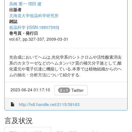
高橋 重一
増田 建
出版者
北海道大学低温科学研究所
雑誌
低温科学
(
ISSN:18807593
)
巻号頁・発行日
vol.67, pp.327-337, 2009-03-31
光合成においてヘムは,光化学系のシトクロムや活性酸素消去
系のカタラーゼなどのヘムタンパク質の補欠分子族として,酸
化還元や電子伝達に機能している.本章では植物組織からのヘ
ムの抽出・分析方法について紹介する.
2023-06-24 01:17:10
Twitter
2 + 1
http://hdl.handle.net/2115/39163
言及状況