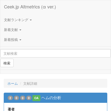
Ceek.jp Altmetrics (α ver.)
文献ランキング
新着文献
新着投稿
検索
ホーム
文献詳細
ヘムの分析
2
0
0
0
OA
著者