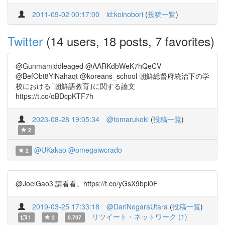
2011-09-02 00:17:00
id:koinobori
(
投稿一覧
)
Twitter
(14 users, 18 posts, 7 favorites)
@Gunmamiddleaged @AARKdbWeK7hQeCV
@BefObt8YiNahaqt @koreans_school 朝鮮総督府統治下の学
校における｢朝鮮語教育｣に関する論文
https://t.co/oBDcpKTF7h
2023-08-28 19:05:34
@tomarukoki
(
投稿一覧
)
2
@UKakao
@omegaiwcrado
2
@JoelGao3 請看看。https://t.co/yGsX9bpi0F
2019-03-25 17:33:18
@DariNegaraUtara
(
投稿一覧
)
リツイート・ネットワーク (1)
1
2
0.707