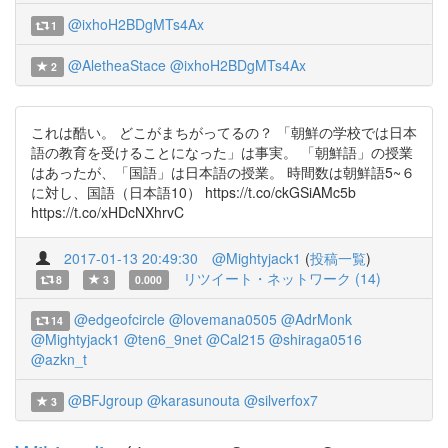
@ixhoH2BDgMTs4Ax
1
@AletheaStace
@ixhoH2BDgMTs4Ax
2
これは酷い。 どこがまちがってるの？ 「朝鮮の学校では日本
語の教育を受けることになった」は事実。 「朝鮮語」の授業
はあったが、「国語」は日本語の授業。 時間数は朝鮮語5~６
に対し、国語（日本語10） https://t.co/ckGSiAMc5b
https://t.co/xHDcNXhrvC
2017-01-13 20:49:30
@Mightyjack1
(
投稿一覧
)
リツイート・ネットワーク (14)
8
3
0.000
@edgeofcircle
@lovemana0505
@AdrMonk
14
@Mightyjack1
@ten6_9net
@Cal215
@shiraga0516
@azkn_t
@BFJgroup
@karasunouta
@silverfox7
3