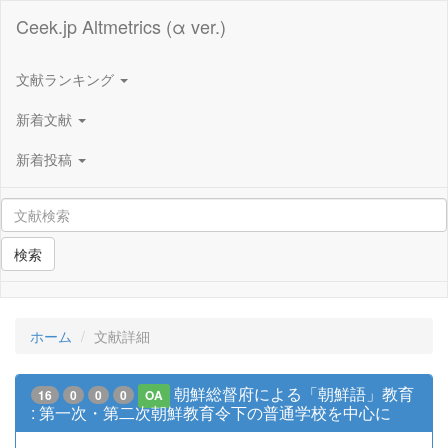
Ceek.jp Altmetrics (α ver.)
文献ランキング
新着文献
新着投稿
検索
ホーム
文献詳細
朝鮮総督府による「朝鮮語」教育
16
0
0
0
OA
: 第一次・第二次朝鮮教育令下の普通学校を中心に