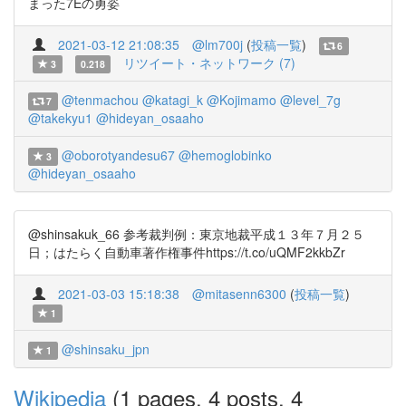
まった7Eの勇姿
2021-03-12 21:08:35
@lm700j
(
投稿一覧
)
6
リツイート・ネットワーク (7)
3
0.218
@tenmachou
@katagi_k
@Kojimamo
@level_7g
7
@takekyu1
@hideyan_osaaho
@oborotyandesu67
@hemoglobinko
3
@hideyan_osaaho
@shinsakuk_66 参考裁判例：東京地裁平成１３年７月２５
日；はたらく自動車著作権事件https://t.co/uQMF2kkbZr
2021-03-03 15:18:38
@mitasenn6300
(
投稿一覧
)
1
@shinsaku_jpn
1
Wikipedia
(1 pages, 4 posts, 4