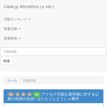
Ceek.jp Altmetrics (α ver.)
文献ランキング
新着文献
新着投稿
検索
ホーム
文献詳細
アクセス可能な著作物に対する公
15
0
0
0
OA
衆の利用の自由 : はたらくじどうしゃ事件