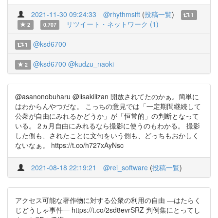
2021-11-30 09:24:33
@rhythmsift
(
投稿一覧
)
1
リツイート・ネットワーク (1)
2
0.707
@ksd6700
1
@ksd6700
@kudzu_naoki
2
@asanonobuharu @lisakilizan 開放されてたのかぁ。簡単に
はわからんやつだな。 こっちの意見では「一定期間継続して
公衆が自由にみれるかどうか」が「恒常的」の判断となって
いる。 2ヵ月自由にみれるなら撮影に使うのもわかる。 撮影
した側も、されたことに文句をいう側も、どっちもおかしく
ないなぁ。 https://t.co/h727xAyNsc
2021-08-18 22:19:21
@rei_software
(
投稿一覧
)
アクセス可能な著作物に対する公衆の利用の自由 ―はたらく
じどうしゃ事件― https://t.co/2sd8evrSRZ 判例集にとってし