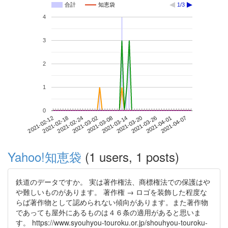
合計
知恵袋
1/3
4
3
2
1
0
2021-04-01
2021-02-12
2021-03-02
2021-03-20
2021-04-07
2021-02-18
2021-03-08
2021-03-26
2021-02-24
2021-03-14
Yahoo!知恵袋
(1 users, 1 posts)
鉄道のデータですか。 実は著作権法、商標権法での保護はや
や難しいものがあります。 著作権 → ロゴを装飾した程度な
らば著作物として認められない傾向があります。また著作物
であっても屋外にあるものは４６条の適用があると思いま
す。 https://www.syouhyou-touroku.or.jp/shouhyou-touroku-