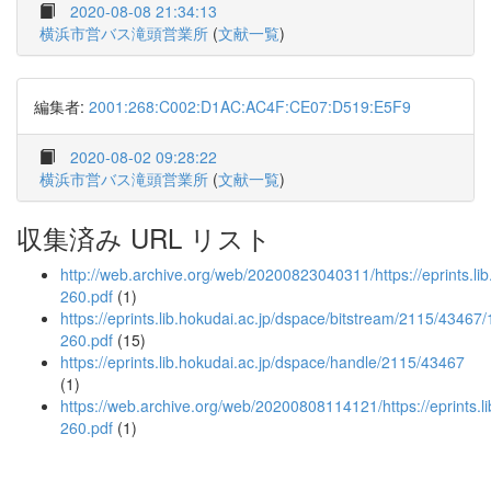
2020-08-08 21:34:13
横浜市営バス滝頭営業所
(
文献一覧
)
編集者:
2001:268:C002:D1AC:AC4F:CE07:D519:E5F9
2020-08-02 09:28:22
横浜市営バス滝頭営業所
(
文献一覧
)
収集済み URL リスト
http://web.archive.org/web/20200823040311/https://eprints.l
260.pdf
(1)
https://eprints.lib.hokudai.ac.jp/dspace/bitstream/2115/43467
260.pdf
(15)
https://eprints.lib.hokudai.ac.jp/dspace/handle/2115/43467
(1)
https://web.archive.org/web/20200808114121/https://eprints.
260.pdf
(1)