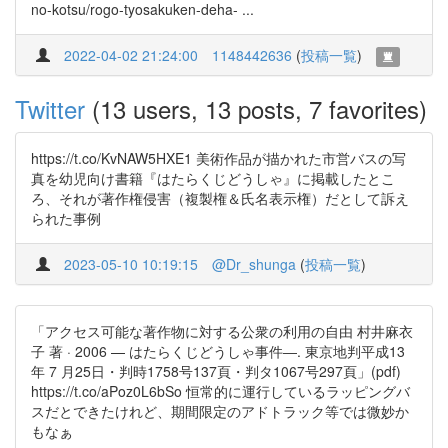
no-kotsu/rogo-tyosakuken-deha- ...
2022-04-02 21:24:00
1148442636
(
投稿一覧
)
Twitter
(13 users, 13 posts, 7 favorites)
https://t.co/KvNAW5HXE1 美術作品が描かれた市営バスの写
真を幼児向け書籍『はたらくじどうしゃ』に掲載したとこ
ろ、それが著作権侵害（複製権＆氏名表示権）だとして訴え
られた事例
2023-05-10 10:19:15
@Dr_shunga
(
投稿一覧
)
「アクセス可能な著作物に対する公衆の利用の自由 村井麻衣
子 著 · 2006 — はたらくじどうしゃ事件―. 東京地判平成13
年 7 月25日・判時1758号137頁・判タ1067号297頁」(pdf)
https://t.co/aPoz0L6bSo 恒常的に運行しているラッピングバ
スだとできたけれど、期間限定のアドトラック等では微妙か
もなぁ