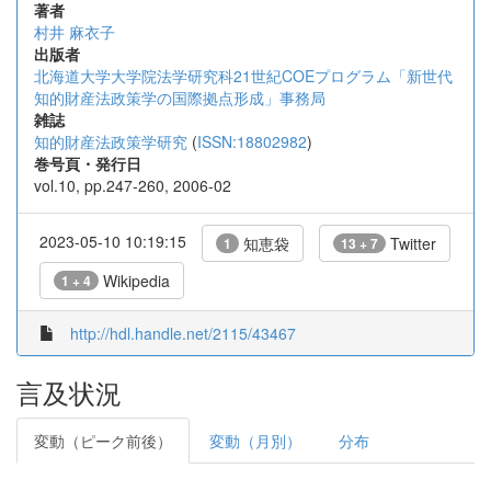
著者
村井 麻衣子
出版者
北海道大学大学院法学研究科21世紀COEプログラム「新世代
知的財産法政策学の国際拠点形成」事務局
雑誌
知的財産法政策学研究
(
ISSN:18802982
)
巻号頁・発行日
vol.10, pp.247-260, 2006-02
2023-05-10 10:19:15
知恵袋
Twitter
1
13 + 7
Wikipedia
1 + 4
http://hdl.handle.net/2115/43467
言及状況
変動（ピーク前後）
変動（月別）
分布