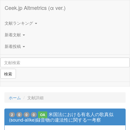
Ceek.jp Altmetrics (α ver.)
文献ランキング
新着文献
新着投稿
検索
ホーム
文献詳細
米国法における有名人の歌真似
2
0
0
0
OA
(sound-alike)録音物の違法性に関する一考察