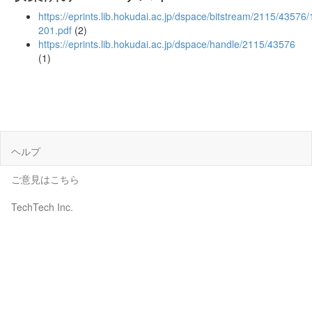
https://eprints.lib.hokudai.ac.jp/dspace/bitstream/2115/43576
201.pdf
(2)
https://eprints.lib.hokudai.ac.jp/dspace/handle/2115/43576
(1)
ヘルプ
ご意見はこちら
TechTech Inc.