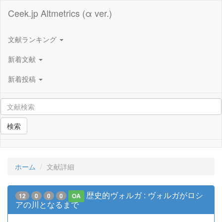
Ceek.jp Altmetrics (α ver.)
文献ランキング
新着文献
新着投稿
検索
ホーム
文献詳細
歴史的ヴォルガ : ヴォルガがロシ
12
0
0
0
OA
アの川となるまで