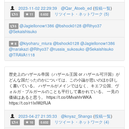
2023-11-02 22:29:39
@Qar_Atoeb_ed
(
投稿一覧
)
リツイート・ネットワーク (5)
5
11
0.632
@Jagiellonow1386
@bshock0128
@Rihyo37
5
@Sekaishisuko
@kiyoharu_miura
@bshock0128
@Jagiellonow1386
8
@narakazi
@Rihyo37
@russia_sukosuko
@Sekaishisuko
@TRAVA1118
歴史上のハザール帝国（ハザール王国 or ハザール可汗国）が
どんな国だったのかについては、この小論が思いのほか詳し
く書いている。 ハザールがメインではなく、キエフ公国、ヴ
ォルガ・ブルガールのことも平行して書かれている。 一見の
価値はあると思う。 https://t.co/0MvahhrWKA
https://t.co/r1IxIW2RJA
2023-04-27 21:35:33
@knyaz_Shango
(
投稿一覧
)
リツイート・ネットワーク (4)
4
10
0.632