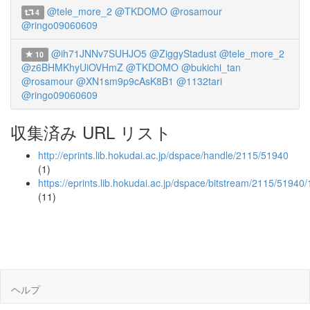
@tele_more_2
@TKDOMO
@rosamour
4
@ringo09060609
@ih71JNNv7SUHJO5
@ZiggyStadust
@tele_more_2
10
@z6BHMKhyUiOVHmZ
@TKDOMO
@bukichi_tan
@rosamour
@XN1sm9p9cAsK8B1
@1132tari
@ringo09060609
収集済み URL リスト
http://eprints.lib.hokudai.ac.jp/dspace/handle/2115/51940
(1)
https://eprints.lib.hokudai.ac.jp/dspace/bitstream/2115/5194
(11)
ヘルプ