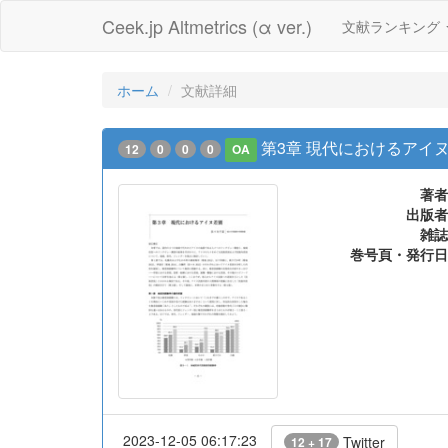
Ceek.jp Altmetrics (α ver.)
文献ランキング
ホーム
文献詳細
第3章 現代におけるアイ
12
0
0
0
OA
著者
出版者
雑誌
巻号頁・発行日
2023-12-05 06:17:23
Twitter
12 + 17