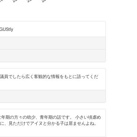
UStIy
のではなく、議員でしたら広く客観的な情報をもとに語ってくだ
と、殆どが老年、壮年期の方々の幼少、青年期の話です。 小さい頃虐め
様に、見ただけでアイヌと分かる子は居ませんよね。