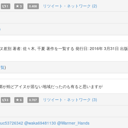
リツイート・ネットワーク (2)
1
3
0.408
0
イヌ差別 著者: 佐々木, 千夏 著作を一覧する 発行日: 2016年 3月31
一覧
)
uartz 私の故郷が殆どアイヌが居ない地域だったのも有ると思いますが
リツイート・ネットワーク (3)
3
6
0.707
guc53726342
@waka69481130
@Warmer_Hands