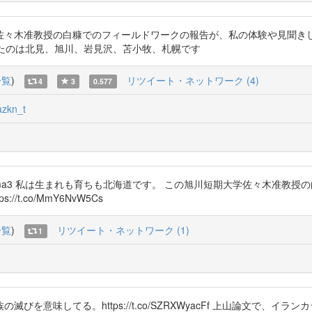
この旭川短期大学佐々木准教授の白糠でのフィールドワークの報告が、私の体験や
を見聞きししたのは北見、旭川、岩見沢、苫小牧、札幌です
一覧
)
リツイート・ネットワーク (4)
4
3
0.577
zkn_t
kyyyn @oku3ma3 私は生まれも育ちも北海道です。 この旭川短期大学佐
t.co/MmY6NvW5Cs
一覧
)
リツイート・ネットワーク (1)
1
を意味してる。https://t.co/SZRXWyacFf 上山論文で、