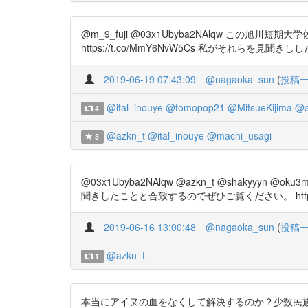
@m_9_fuji @03x1Ubyba2NAlqw 
https://t.co/MmY6NvW5Cs 私がそれら
2019-06-19 07:43:09
@nagaoka_sun
(
投稿
@ital_inouye
@tomopop21
@MitsueKijima
@a
4
@azkn_t
@ital_inouye
@machi_usagi
3
@03x1Ubyba2NAlqw @azkn_t @sha
聞きしたことと合致するのでぜひご覧ください。 https://
2019-06-16 13:00:48
@nagaoka_sun
(
投稿
@azkn_t
1
本当にアイヌの血をなくして解決するのか？少数民族の滅び