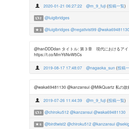
2020-01-21 06:27:22
@m_9_fuji
(
投稿一覧
)
@luigibridges
2
@luigibridges
@negativist99
@waka6948113
3
@hanDDDdan タイトル: 第３章 現代におけるア
https://t.co/MmY6NvW5Cs
2019-08-17 17:48:07
@nagaoka_sun
(
投稿
@waka69481130 @kanzansui @MilkQ
2019-07-26 11:44:39
@m_9_fuji
(
投稿一覧
)
@chiroku512
@kanzansui
@waka69481130
3
@birdtwist2
@chiroku512
@kanzansui
@seki
6