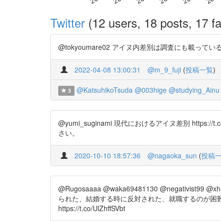
Twitter
(12 users, 18 posts, 17 fa
@tokyoumare02 アイヌ内差別は調査にも載っているの
2022-04-08 13:00:31
@m_9_fuji
(
投稿一覧
)
@KatsuhikoTsuda
@003hige
@studying_Ainu
3
@yumi_suginami 現代におけるアイヌ差別 ht
さい。
2020-10-10 18:57:36
@nagaoka_sun
(
投稿
@Rugosaaaa @waka69481130 @negati
られた、結婚する時に反対された、就職するのが困難
https://t.co/UlZhffSVbt