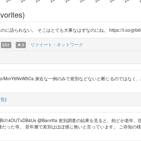
vorites)
に語られない。 そこはとても大事なはずなのにね。 https://t.co/grb6G
リツイート・ネットワーク
2
3
tps://t.co/MmY6NvW5Cs 身近な一例のみで差別などないと断じる
一覧
)
vist99 @xhBU14OUTxDB4Us @Banritta 差別調査の結果を見る
だった等。 若年層で差別はほぼ感じ無いと言っています。 ご存知の