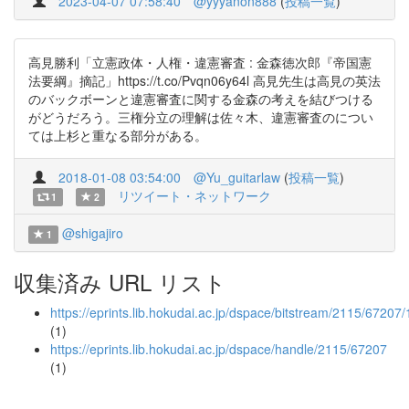
2023-04-07 07:58:40
@yyyanon888
(
投稿一覧
)
高見勝利「立憲政体・人権・違憲審査 : 金森徳次郎『帝国憲
法要綱』摘記」https://t.co/Pvqn06y64l 高見先生は高見の英法
のバックボーンと違憲審査に関する金森の考えを結びつける
がどうだろう。三権分立の理解は佐々木、違憲審査のについ
ては上杉と重なる部分がある。
2018-01-08 03:54:00
@Yu_guitarlaw
(
投稿一覧
)
リツイート・ネットワーク
1
2
@shigajiro
1
収集済み URL リスト
https://eprints.lib.hokudai.ac.jp/dspace/bitstream/2115/6720
(1)
https://eprints.lib.hokudai.ac.jp/dspace/handle/2115/67207
(1)