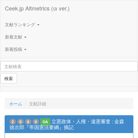
Ceek.jp Altmetrics (α ver.)
文献ランキング
新着文献
新着投稿
検索
ホーム
文献詳細
立憲政体・人権・違憲審査 : 金森
2
0
0
0
OA
徳次郎『帝国憲法要綱』摘記