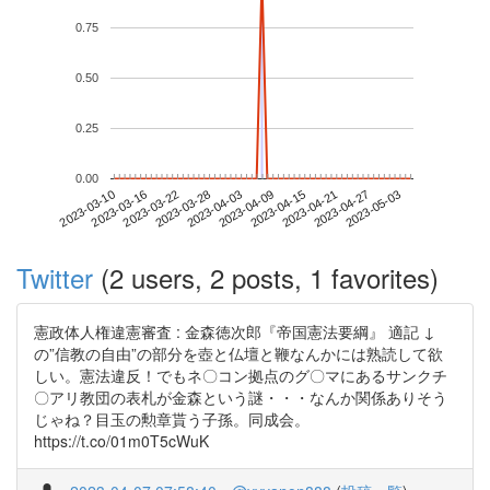
0.75
0.50
0.25
0.00
2023-04-27
2023-03-10
2023-03-28
2023-04-15
2023-05-03
2023-03-16
2023-04-03
2023-04-21
2023-03-22
2023-04-09
Twitter
(2 users, 2 posts, 1 favorites)
憲政体人権違憲審査 : 金森徳次郎『帝国憲法要綱』 適記 ↓
の”信教の自由”の部分を壺と仏壇と鞭なんかには熟読して欲
しい。憲法違反！でもネ〇コン拠点のグ〇マにあるサンクチ
〇アリ教団の表札が金森という謎・・・なんか関係ありそう
じゃね？目玉の勲章貰う子孫。同成会。
https://t.co/01m0T5cWuK