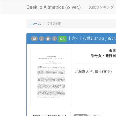
Ceek.jp Altmetrics (α ver.)
文献ランキング
ホーム
文献詳細
十六~十八世紀における北
12
0
0
0
OA
著者
巻号頁・発行日
北海道大学. 博士(文学)
2023-02-22 22:46:21