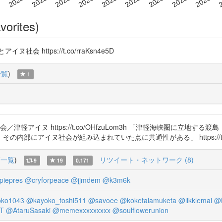
vorites)
https://t.co/rraKsn4e5D
一覧
)
1
軽アイヌ https://t.co/OHfzuLom3h 「津軽海峡圏に立地
にアイヌ社会が組み込まれていた点に共通性がある」 https://t.co/s
稿一覧
)
リツイート・ネットワーク (8)
9
19
0.171
piepres
@cryforpeace
@jjmdem
@k3m6k
ko1043
@kayoko_toshi511
@savoee
@koketalamuketa
@likklemai
@
T
@AtaruSasaki
@memexxxxxxxxx
@soulflowerunion