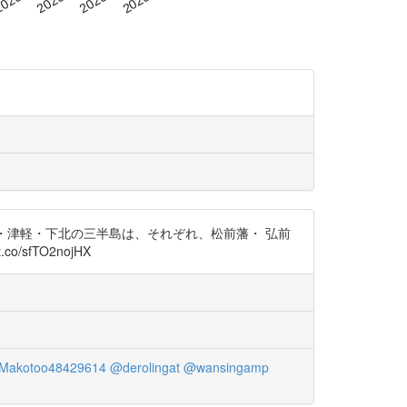
する渡島・津軽・下北の三半島は、それぞれ、松前藩・ 弘前
fTO2nojHX
Makotoo48429614
@derolingat
@wansingamp