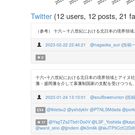
Twitter
(12 users, 12 posts, 21 fa
（参考） 十六～十八世紀における北日本の境界領域とアイヌ社会 
2023-02-22 22:46:21
@nagaoka_sun
(
投稿
0
十六~十八世紀における北日本の境界領域とアイヌ社会／津
藩・盛岡藩を介して幕藩制国家の支配を受けつつも、その内部
2023-01-24 13:10:01
@soulflowerunion
(
投
@tktetsu2
@yshdykhr
@PTNLSMdada
@pork
8
@YsgTZs2Tbd1Do0V
@LSF_Yoshida
@kayo
17
@wanii_sino
@jjmdem
@k3m6k
@skJTP3CctC2Ddl