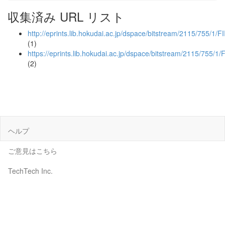
収集済み URL リスト
http://eprints.lib.hokudai.ac.jp/dspace/bitstream/2115/755/1/F
(1)
https://eprints.lib.hokudai.ac.jp/dspace/bitstream/2115/755/1/
(2)
ヘルプ
ご意見はこちら
TechTech Inc.