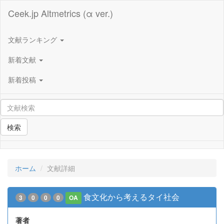
Ceek.jp Altmetrics (α ver.)
文献ランキング
新着文献
新着投稿
検索
ホーム
文献詳細
食文化から考えるタイ社会
3
0
0
0
OA
著者