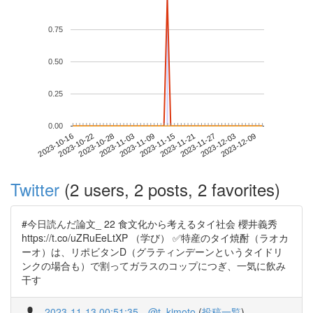
0.75
0.50
0.25
0.00
2023-12-03
2023-10-16
2023-11-03
2023-11-21
2023-12-09
2023-10-22
2023-11-09
2023-11-27
2023-10-28
2023-11-15
Twitter
(2 users, 2 posts, 2 favorites)
#今日読んだ論文_ 22 食文化から考えるタイ社会 櫻井義秀
https://t.co/uZRuEeLtXP （学び） ✅特産のタイ焼酎（ラオカ
ーオ）は、リポビタンD（グラティンデーンというタイドリ
ンクの場合も）で割ってガラスのコップにつぎ、一気に飲み
干す
2023-11-13 00:51:35
@t_kimoto
(
投稿一覧
)