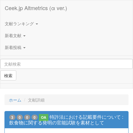
Ceek.jp Altmetrics (α ver.)
文献ランキング
新着文献
新着投稿
検索
ホーム
文献詳細
特許法における記載要件について :
3
0
0
0
OA
飲食物に関する発明の官能試験を素材として