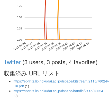
0.75
0.50
0.25
0.00
2023-06-13
2023-04-26
2023-05-14
2023-06-01
2023-06-19
2023-05-02
2023-05-20
2023-06-07
2023-05-08
2023-05-26
Twitter
(3 users, 3 posts, 4 favorites)
収集済み URL リスト
https://eprints.lib.hokudai.ac.jp/dspace/bitstream/2115/76024
Liu.pdf
(1)
https://eprints.lib.hokudai.ac.jp/dspace/handle/2115/76024
(2)