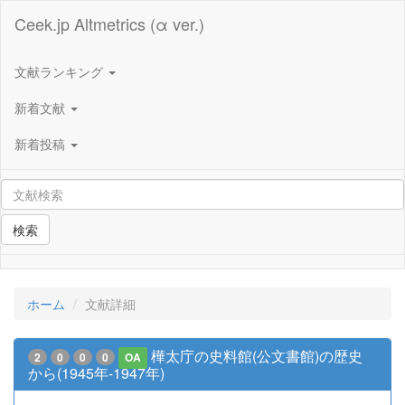
Ceek.jp Altmetrics (α ver.)
文献ランキング
新着文献
新着投稿
検索
ホーム
文献詳細
樺太庁の史料館(公文書館)の歴史
2
0
0
0
OA
から(1945年-1947年)