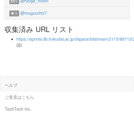
@ryoga_moon
1
@muguccho7
1
収集済み URL リスト
https://eprints.lib.hokudai.ac.jp/dspace/bitstream/2115/887
(2)
ヘルプ
ご意見はこちら
TechTech Inc.