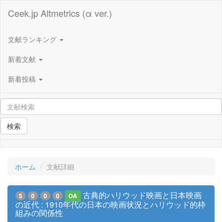
Ceek.jp Altmetrics (α ver.)
文献ランキング
新着文献
新着投稿
検索
ホーム
文献詳細
古典的ハリウッド映画と日本映画
5
0
0
0
OA
の近代 : 1910年代の日本の映画状況とハリウッド的枠
組みの関係性