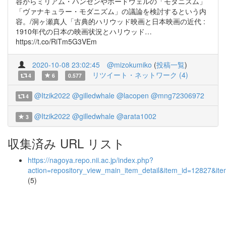
容からミリアム・ハンセンやボードウェルの「モダニズム」
「ヴァナキュラー・モダニズム」の議論を検討するという内
容。/洞ヶ瀬真人「古典的ハリウッド映画と日本映画の近代 :
1910年代の日本の映画状況とハリウッド…
https://t.co/RiTm5G3VEm
2020-10-08 23:02:45
@mizokumiko
(
投稿一覧
)
リツイート・ネットワーク (4)
4
6
0.577
@Itzik2022
@gilledwhale
@lacopen
@mng72306972
4
@Itzik2022
@gilledwhale
@arata1002
3
収集済み URL リスト
https://nagoya.repo.nii.ac.jp/index.php?
action=repository_view_main_item_detail&item_id=12827&i
(5)