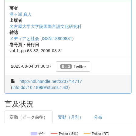
著者
洞ヶ瀬 真人
出版者
名古屋大学大学院国際言語文化研究科
雑誌
メディアと社会
(
ISSN:18800831
)
巻号頁・発行日
vol.1, pp.63-82, 2009-03-31
2023-08-04 01:30:07
Twitter
5 + 3
http://hdl.handle.net/2237/14717
(
info:doi/10.18999/stums.1.63
)
言及状況
変動（ピーク前後）
変動（月別）
分布
合計
Twitter (通常)
Twitter (RT)