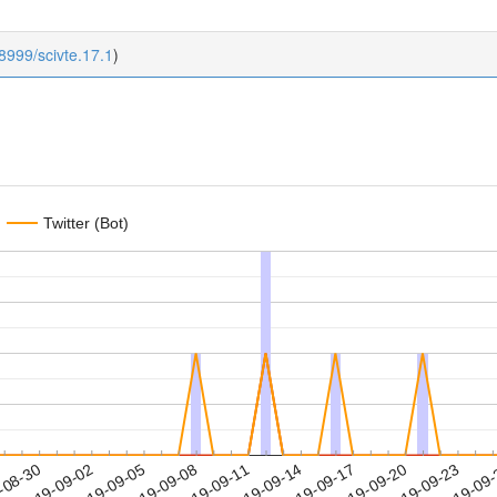
18999/scivte.17.1
)
Twitter (Bot)
2019-09-20
2019-09-23
2019-09
-08-30
2
2019-09-02
2019-09-05
2019-09-08
2019-09-11
2019-09-14
2019-09-17