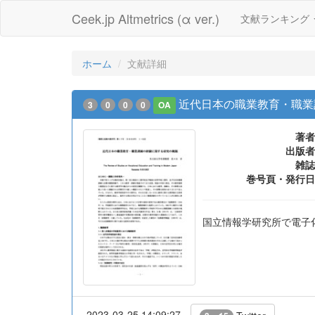
Ceek.jp Altmetrics (α ver.)
文献ランキング
ホーム
文献詳細
近代日本の職業教育・職業
3
0
0
0
OA
著者
出版者
雑誌
巻号頁・発行日
国立情報学研究所で電子
2023-03-25 14:09:27