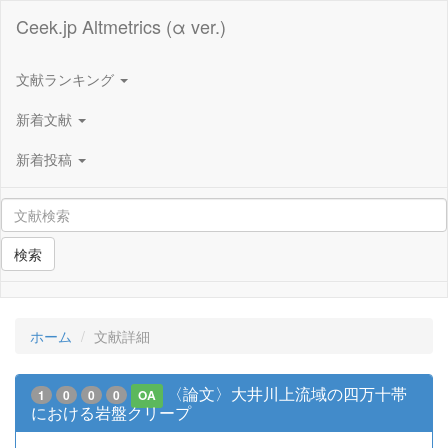
Ceek.jp Altmetrics (α ver.)
文献ランキング
新着文献
新着投稿
検索
ホーム
文献詳細
〈論文〉大井川上流域の四万十帯
1
0
0
0
OA
における岩盤クリープ