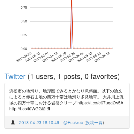
0.75
0.50
0.25
0.00
2013-05-13
2013-03-26
2013-04-13
2013-05-01
2013-05-19
2013-04-01
2013-04-19
2013-05-07
2013-04-07
2013-04-25
Twitter
(1 users, 1 posts, 0 favorites)
浜松市の地滑り、地形図でみるとかなり急斜面。以下の論文
によると赤石山地の四万十帯は地滑り多発地帯。 大井川上流
域の四万十帯における岩盤クリープ https://t.co/e67uqcZw5A
http://t.co/i0WGGt2lBl
2013-04-23 18:10:49
@Puckrob
(
投稿一覧
)