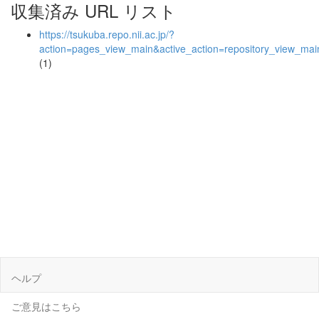
収集済み URL リスト
https://tsukuba.repo.nii.ac.jp/?
action=pages_view_main&active_action=repository_view_ma
(1)
ヘルプ
ご意見はこちら