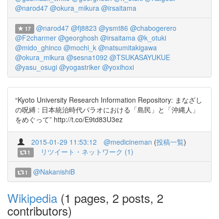
@narod47
@okura_mikura
@irsaitama
@narod47
@fj8823
@ysmt86
@chabogerero
17
@F2charmer
@georghosh
@irsaitama
@k_otuki
@mido_ghinco
@mochi_k
@natsumitakigawa
@okura_mikura
@sesna1092
@TSUKASAYUKUE
@yasu_osugi
@yogastriker
@yoxihoxi
“Kyoto University Research Information Repository: まなざし
の呪縛 : 日本統治時代パラオにおける「島民」と「沖縄人」
をめぐって” http://t.co/E9td83U3ez
2015-01-29 11:53:12
@medicineman
(
投稿一覧
)
リツイート・ネットワーク (1)
1
@NakanishiB
1
Wikipedia
(1 pages, 2 posts, 2
contributors)