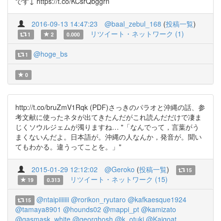
です↓ https://t.co/KCsrQbggrn
2016-09-13 14:47:23
@baal_zebul_168
(
投稿一覧
)
リツイート・ネットワーク (1)
1
2
0.000
@hoge_bs
1
0
http://t.co/bruZmV1Rqk (PDF)さっきのパラオと沖縄の話、参
考文献に使ったネタが出てきたんだがこれ読んだだけで凄ま
じくソウルジェムが濁りますね… "「なんでって，言葉がう
まくないんだよ。日本語が。沖縄の人なんか，発音が。聞い
てもわかる。違うってことを。」"
2015-01-29 12:12:02
@Geroko
(
投稿一覧
)
15
リツイート・ネットワーク (15)
19
0.313
@ntaipiiiiiii
@rorikon_ryutaro
@kafkaesque1924
15
@tamaya8901
@hounds02
@mappi_pt
@kamizato
@gasmask_white
@georghosh
@k_otuki
@Kaigoat