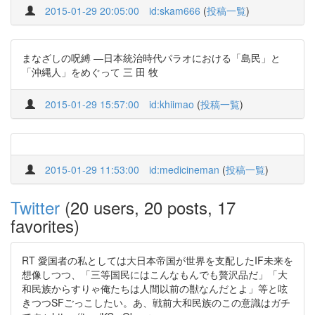
2015-01-29 20:05:00
id:skam666
(
投稿一覧
)
まなざしの呪縛 ―日本統治時代パラオにおける「島民」と
「沖縄人」をめぐって 三 田 牧
2015-01-29 15:57:00
id:khiimao
(
投稿一覧
)
2015-01-29 11:53:00
id:medicineman
(
投稿一覧
)
Twitter
(20 users, 20 posts, 17
favorites)
RT 愛国者の私としては大日本帝国が世界を支配したIF未来を
想像しつつ、「三等国民にはこんなもんでも贅沢品だ」「大
和民族からすりゃ俺たちは人間以前の獣なんだとよ」等と呟
きつつSFごっこしたい。あ、戦前大和民族のこの意識はガチ