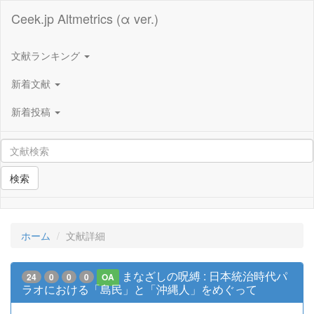
Ceek.jp Altmetrics (α ver.)
文献ランキング
新着文献
新着投稿
検索
ホーム
文献詳細
まなざしの呪縛 : 日本統治時代パ
24
0
0
0
OA
ラオにおける「島民」と「沖縄人」をめぐって