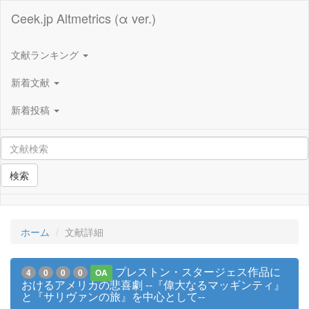
Ceek.jp Altmetrics (α ver.)
文献ランキング
新着文献
新着投稿
検索
ホーム
文献詳細
プレストン・スタージェス作品に
4
0
0
0
OA
おけるアメリカの悲喜劇 --『偉大なるマッギンティ』
と『サリヴァンの旅』を中心として--