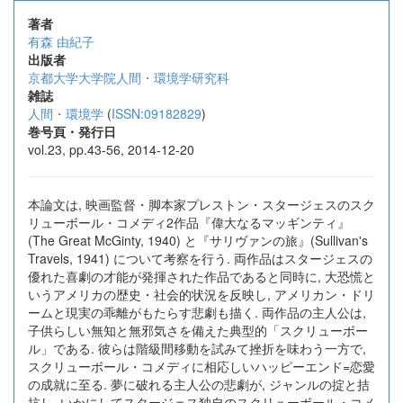
著者
有森 由紀子
出版者
京都大学大学院人間・環境学研究科
雑誌
人間・環境学
(
ISSN:09182829
)
巻号頁・発行日
vol.23, pp.43-56, 2014-12-20
本論文は, 映画監督・脚本家プレストン・スタージェスのスク
リューボール・コメディ2作品『偉大なるマッギンティ』
(The Great McGinty, 1940) と『サリヴァンの旅』(Sullivan's
Travels, 1941) について考察を行う. 両作品はスタージェスの
優れた喜劇の才能が発揮された作品であると同時に, 大恐慌と
いうアメリカの歴史・社会的状況を反映し, アメリカン・ドリ
ームと現実の乖離がもたらす悲劇も描く. 両作品の主人公は,
子供らしい無知と無邪気さを備えた典型的「スクリューボー
ル」である. 彼らは階級間移動を試みて挫折を味わう一方で,
スクリューボール・コメディに相応しいハッピーエンド=恋愛
の成就に至る. 夢に破れる主人公の悲劇が, ジャンルの掟と拮
抗し, いかにしてスタージェス独自のスクリューボール・コメ