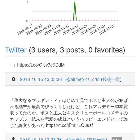
1
0
2016-11-04
2016-09-17
2016-10-05
2016-10-23
2016-11-10
2016-09-23
2016-10-11
2016-10-29
2016-09-29
2016-10-17
Twitter
(3 users, 3 posts, 0 favorites)
1 1 https://t.co/Glyv7e9DdM
2016-10-15 13:05:36
@altmetrics_crtd
(
投稿一覧
)
「偉大なるマッギンティ」はじめて見てボスと主人公が結ば
れる結末が最高でびっくりしたけど、これアカデミー脚本賞
取ってたのか。ボスと主人公をスクリューボールコメディの
カップル、結末を恋愛の成就というハッピーエンドとして論
じた論文があった https://t.co/jPmHLQ86zf
2016-10-15 12:28:36
@tabihiro
(
投稿一覧
)
1