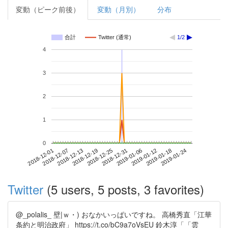
変動（ピーク前後）
変動（月別）
分布
合計
Twitter (通常)
1/2
4
3
2
1
0
2019-01-18
2018-12-01
2018-12-19
2019-01-06
2019-01-24
2018-12-07
2018-12-25
2019-01-12
2018-12-13
2018-12-31
Twitter
(5 users, 5 posts, 3 favorites)
@_polalis_ 壁|ｗ・) おなかいっぱいですね。 高橋秀直「江華
条約と明治政府」 https://t.co/bC9a7oVsEU 鈴木淳「「雲