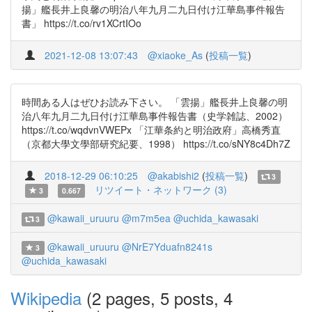
揚」艦長井上良馨の明治八年九月二九日付け江華島事件報告
書」 https://t.co/rv1XCrtIOo
2021-12-08 13:07:43
@xiaoke_As
(
投稿一覧
)
時間ある人はぜひお読み下さい。 「雲揚」艦長井上良馨の明
治八年九月二九日付け江華島事件報告書（史学雑誌、2002）
https://t.co/wqdvnVWEPx 「江華条約と明治政府」高橋秀直
（京都大學文學部研究紀要、1998） https://t.co/sNY8c4Dh7Z
2018-12-29 06:10:25
@akabishi2
(
投稿一覧
)
3
リツイート・ネットワーク (3)
3
0.667
@kawaii_uruuru
@m7m5ea
@uchida_kawasaki
3
@kawaii_uruuru
@NrE7Yduafn8241s
3
@uchida_kawasaki
Wikipedia
(2 pages, 5 posts, 4