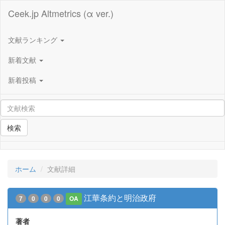
Ceek.jp Altmetrics (α ver.)
文献ランキング
新着文献
新着投稿
検索
ホーム
文献詳細
江華条約と明治政府
7
0
0
0
OA
著者