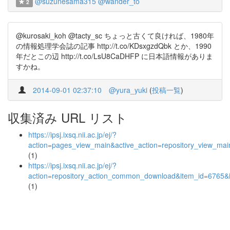
@suzunesama315
@wander_to
2
@kurosaki_koh @tacty_sc ちょっと古くて良ければ、1980年
の情報処理学会誌の記事 http://t.co/KDsxgzdQbk とか、1990
年だとこの辺 http://t.co/LsU8CaDHFP に日本語情報がありま
すかね。
2014-09-01 02:37:10
@yura_yuki
(
投稿一覧
)
収集済み URL リスト
https://ipsj.ixsq.nii.ac.jp/ej/?
action=pages_view_main&active_action=repository_view_ma
(1)
https://ipsj.ixsq.nii.ac.jp/ej/?
action=repository_action_common_download&item_id=6765&i
(1)