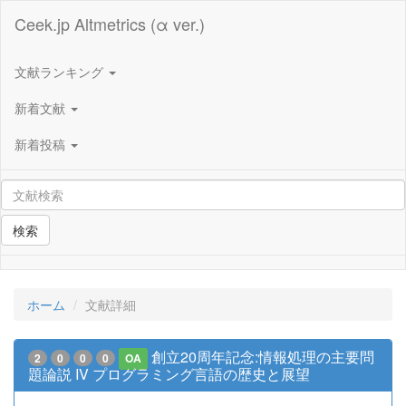
Ceek.jp Altmetrics (α ver.)
文献ランキング
新着文献
新着投稿
検索
ホーム
文献詳細
創立20周年記念:情報処理の主要問
2
0
0
0
OA
題論説 IV プログラミング言語の歴史と展望