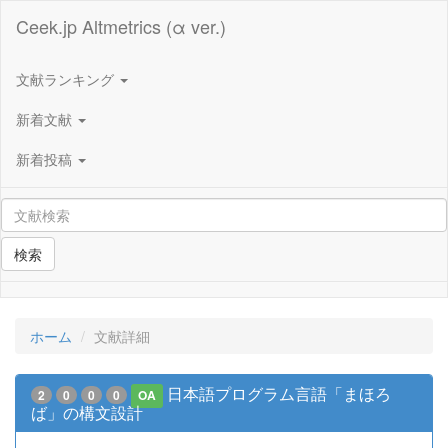
Ceek.jp Altmetrics (α ver.)
文献ランキング
新着文献
新着投稿
検索
ホーム
文献詳細
日本語プログラム言語「まほろ
2
0
0
0
OA
ば」の構文設計