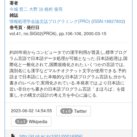
著者
今城 哲二
大野 治
植村 俊亮
雑誌
情報処理学会論文誌プログラミング(PRO)
(
ISSN:18827802
)
巻号頁・発行日
vol.41, no.SIG02(PRO6), pp.106-106, 2000-03-15
約20年前からコンピュータでの漢字利用が普及し,標準プログ
ラム言語で日本語データ処理が可能となった.日本語処理は,国
際化と一般化されて,国際規格化された.いくつかの言語では,
識別名にも漢字などマルチオクテット文字が使用できる.予約
語まで日本語にした本格的な日本語プログラム言語も,分かち
書きのレベルで,実用化されている.本発表では,より日本語に
近い非分かち書きの日本語プログラム言語「まほろば」を提
案し,その構文の設計の考え方を中心に論じる.
2023-06-02 14:54:55
Twitter
1 + 0
Wikipedia
1 + 1
http://id.nii.ac.jp/1001/00016956/