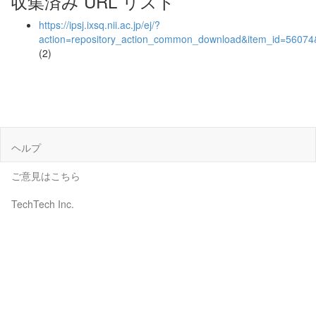
収集済み URL リスト
https://ipsj.ixsq.nii.ac.jp/ej/?
action=repository_action_common_download&item_id=56074&
(2)
ヘルプ
ご意見はこちら
TechTech Inc.