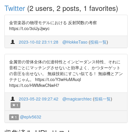
Twitter
(2 users, 2 posts, 1 favorites)
金管楽器の物理モデルにおける 反射関数の考察
https://t.co/3olJyJjwyc
2023-10-02 23:11:28
@HokkeTaso
(
投稿一覧
)
金属管の管体全体の伝達特性とインピーダンス特性、それに
音程ごとにマッチングさせないと効率よく、かつターゲット
の音圧を出せない。 無線技術にすごい似てる！ 無線機とアン
テナじゃん。 https://t.co/Y3wHuMAuqI
https://t.co/HWMkwCNwH7
2023-05-22 09:27:42
@magicarchtec
(
投稿一覧
)
1
@eplv5632
1