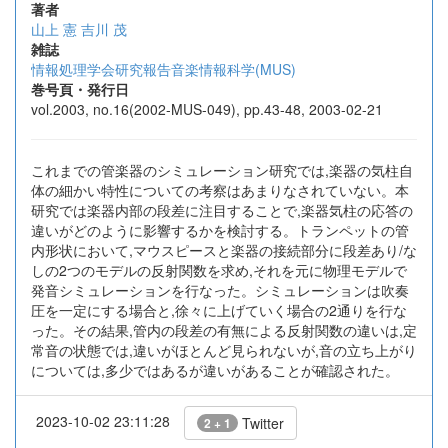
著者
山上 憲
吉川 茂
雑誌
情報処理学会研究報告音楽情報科学(MUS)
巻号頁・発行日
vol.2003, no.16(2002-MUS-049), pp.43-48, 2003-02-21
これまでの管楽器のシミュレーション研究では,楽器の気柱自
体の細かい特性についての考察はあまりなされていない。本
研究では楽器内部の段差に注目することで,楽器気柱の応答の
違いがどのように影響するかを検討する。トランペットの管
内形状において,マウスピースと楽器の接続部分に段差あり/な
しの2つのモデルの反射関数を求め,それを元に物理モデルで
発音シミュレーションを行なった。シミュレーションは吹奏
圧を一定にする場合と,徐々に上げていく場合の2通りを行な
った。その結果,管内の段差の有無による反射関数の違いは,定
常音の状態では,違いがほとんど見られないが,音の立ち上がり
については,多少ではあるが違いがあることが確認された。
2023-10-02 23:11:28
Twitter
2 + 1