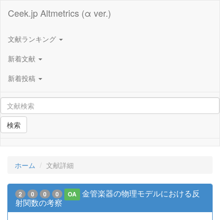
Ceek.jp Altmetrics (α ver.)
文献ランキング
新着文献
新着投稿
検索
ホーム
文献詳細
金管楽器の物理モデルにおける反
2
0
0
0
OA
射関数の考察