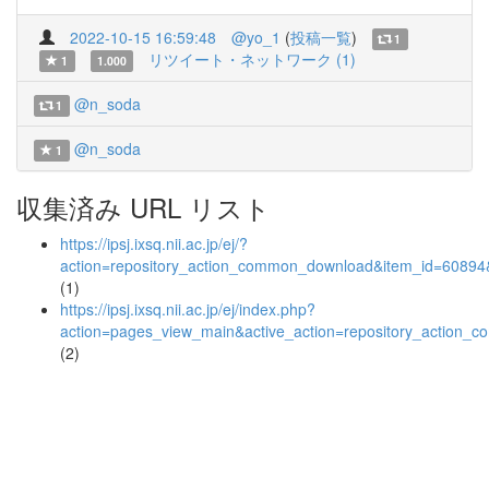
2022-10-15 16:59:48
@yo_1
(
投稿一覧
)
1
リツイート・ネットワーク (1)
1
1.000
@n_soda
1
@n_soda
1
収集済み URL リスト
https://ipsj.ixsq.nii.ac.jp/ej/?
action=repository_action_common_download&item_id=60894&
(1)
https://ipsj.ixsq.nii.ac.jp/ej/index.php?
action=pages_view_main&active_action=repository_action_
(2)