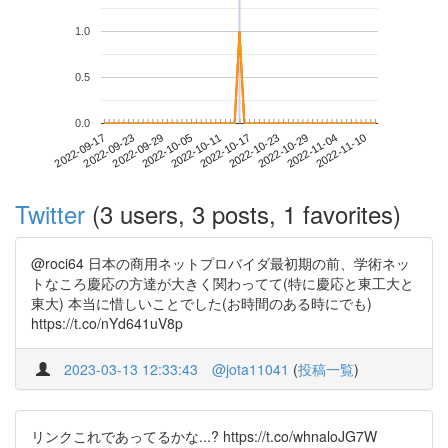
1.0
0.5
0.0
2022-11-04
2022-09-17
2022-10-05
2022-10-23
2022-11-10
2022-09-23
2022-10-11
2022-10-29
2022-09-29
2022-10-17
Twitter
(3 users, 3 posts, 1 favorites)
@roci64 日本の商用ネットプロバイダ最初期の前、学術ネッ
トなころ慶応の方達が大きく関わってて(特に慶応と東工大と
東大) 本当に惜しいことでした(お時間のある時にでも)
https://t.co/nYd641uV8p
2023-03-13 12:33:43
@jota11041
(
投稿一覧
)
リンクこれであってるかな...? https://t.co/whnaloJG7W