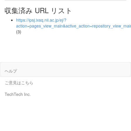
収集済み URL リスト
https://ipsj.ixsq.nii.ac.jp/ej/?
action=pages_view_main&active_action=repository_view_ma
(3)
ヘルプ
ご意見はこちら
TechTech Inc.