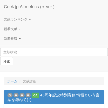
Ceek.jp Altmetrics (α ver.)
文献ランキング
新着文献
新着投稿
検索
ホーム
文献詳細
45周年記念特別寄稿:情報という言
3
0
0
0
OA
葉を尋ねて(1)