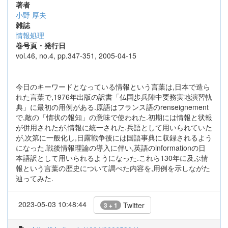
著者
小野 厚夫
雑誌
情報処理
巻号頁・発行日
vol.46, no.4, pp.347-351, 2005-04-15
今日のキーワードとなっている情報という言葉は,日本で造ら
れた言葉で,1976年出版の訳書「仏国歩兵陣中要務実地演習軌
典」に最初の用例がある.原語はフランス語のrenseignement
で,敵の「情状の報知」の意味で使われた.初期には情報と状報
が併用されたが,情報に統一された.兵語として用いられていた
が,次第に一般化し,日露戦争後には国語事典に収録されるよう
になった.戦後情報理論の導入に伴い,英語のinformationの日
本語訳として用いられるようになった.これら130年に及ぶ情
報という言葉の歴史について調べた内容を,用例を示しながた
辿ってみた.
2023-05-03 10:48:44
Twitter
3 + 1