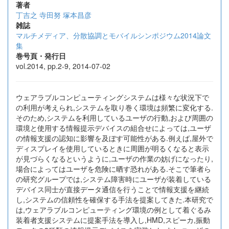
著者
丁吉之
寺田努
塚本昌彦
雑誌
マルチメディア、分散協調とモバイルシンポジウム2014論文
集
巻号頁・発行日
vol.2014, pp.2-9, 2014-07-02
ウェアラブルコンピューティングシステムは様々な状況下で
の利用が考えられ,システムを取り巻く環境は頻繁に変化する.
そのため,システムを利用しているユーザの行動,および周囲の
環境と使用する情報提示デバイスの組合せによっては,ユーザ
の情報支援の認知に影響を及ぼす可能性がある.例えば,屋外で
ディスプレイを使用しているときに周囲が明るくなると表示
が見づらくなるというように,ユーザの作業の妨げになったり,
場合によってはユーザを危険に晒す恐れがある.そこで筆者ら
の研究グループでは,システム障害時にユーザが装着している
デバイス同士が直接データ通信を行うことで情報支援を継続
し,システムの信頼性を確保する手法を提案してきた.本研究で
は,ウェアラブルコンピューティング環境の例として着ぐるみ
装着者支援システムに提案手法を導入し,HMD,スピーカ,振動