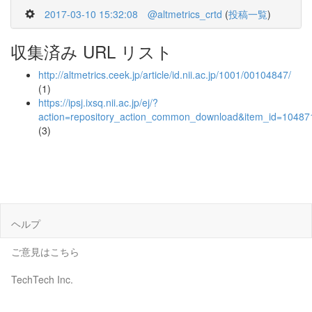
2017-03-10 15:32:08
@altmetrics_crtd
(
投稿一覧
)
収集済み URL リスト
http://altmetrics.ceek.jp/article/id.nii.ac.jp/1001/00104847/
(1)
https://ipsj.ixsq.nii.ac.jp/ej/?
action=repository_action_common_download&item_id=104871
(3)
ヘルプ
ご意見はこちら
TechTech Inc.