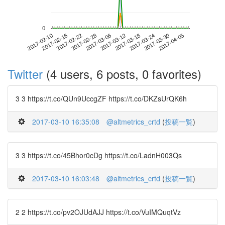
0
2017-03-30
2017-02-10
2017-02-28
2017-03-18
2017-04-05
2017-02-16
2017-03-06
2017-03-24
2017-02-22
2017-03-12
Twitter
(4 users, 6 posts, 0 favorites)
3 3 https://t.co/QUn9UccgZF https://t.co/DKZsUrQK6h
2017-03-10 16:35:08
@altmetrics_crtd
(
投稿一覧
)
3 3 https://t.co/45Bhor0cDg https://t.co/LadnH003Qs
2017-03-10 16:03:48
@altmetrics_crtd
(
投稿一覧
)
2 2 https://t.co/pv2OJUdAJJ https://t.co/VuIMQuqtVz