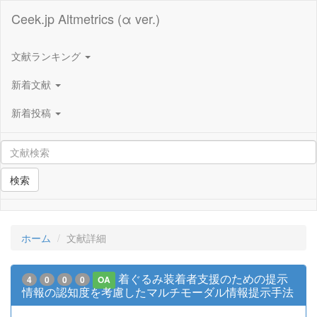
Ceek.jp Altmetrics (α ver.)
文献ランキング
新着文献
新着投稿
検索
ホーム
文献詳細
着ぐるみ装着者支援のための提示
4
0
0
0
OA
情報の認知度を考慮したマルチモーダル情報提示手法