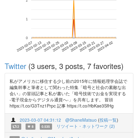
2
1
0
2023-03-27
2023-02-07
2023-02-25
2023-03-15
2023-04-02
2023-02-13
2023-03-03
2023-03-21
2023-02-19
2023-03-09
Twitter
(3 users, 3 posts, 7 favorites)
私がアメリカに移住する少し前の2015年に情報処理学会誌で
編集幹事と筆者として関わった特集「暗号と社会の素敵な出
会い」の冒頭記事と私が書いた「暗号技術でお金を実現する
-電子現金からデジタル通貨へ-」を共有します。 冒頭
https://t.co/G3Tnz1Prpc 記事 https://t.co/HbKae3SfHg
2023-03-07 04:31:12
@ShaneMatsuo
(
投稿一覧
)
リツイート・ネットワーク (2)
2
8
0.535