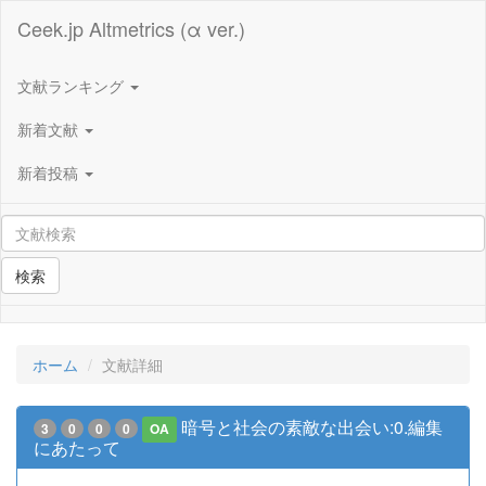
Ceek.jp Altmetrics (α ver.)
文献ランキング
新着文献
新着投稿
検索
ホーム
文献詳細
暗号と社会の素敵な出会い:0.編集
3
0
0
0
OA
にあたって