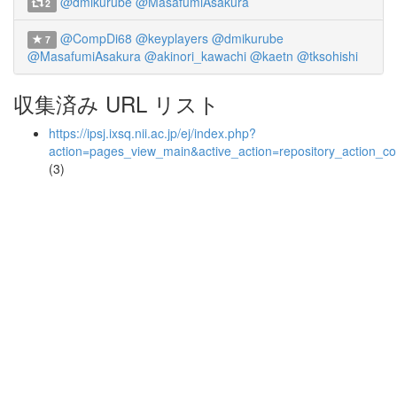
@dmikurube
@MasafumiAsakura
2
@CompDi68
@keyplayers
@dmikurube
7
@MasafumiAsakura
@akinori_kawachi
@kaetn
@tksohishi
収集済み URL リスト
https://ipsj.ixsq.nii.ac.jp/ej/index.php?
action=pages_view_main&active_action=repository_action_
(3)