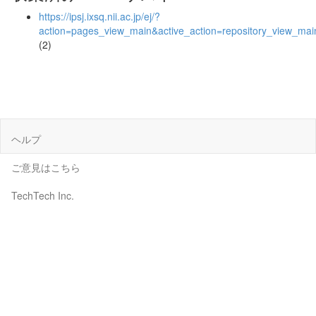
https://ipsj.ixsq.nii.ac.jp/ej/?
action=pages_view_main&active_action=repository_view_ma
(2)
ヘルプ
ご意見はこちら
TechTech Inc.