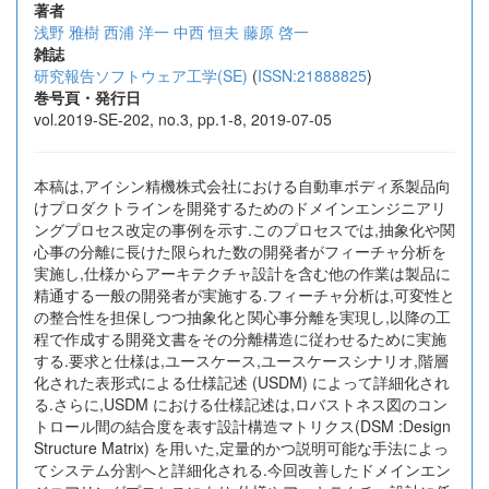
著者
浅野 雅樹
西浦 洋一
中西 恒夫
藤原 啓一
雑誌
研究報告ソフトウェア工学(SE)
(
ISSN:21888825
)
巻号頁・発行日
vol.2019-SE-202, no.3, pp.1-8, 2019-07-05
本稿は,アイシン精機株式会社における自動車ボディ系製品向
けプロダクトラインを開発するためのドメインエンジニアリ
ングプロセス改定の事例を示す.このプロセスでは,抽象化や関
心事の分離に長けた限られた数の開発者がフィーチャ分析を
実施し,仕様からアーキテクチャ設計を含む他の作業は製品に
精通する一般の開発者が実施する.フィーチャ分析は,可変性と
の整合性を担保しつつ抽象化と関心事分離を実現し,以降の工
程で作成する開発文書をその分離構造に従わせるために実施
する.要求と仕様は,ユースケース,ユースケースシナリオ,階層
化された表形式による仕様記述 (USDM) によって詳細化され
る.さらに,USDM における仕様記述は,ロバストネス図のコン
トロール間の結合度を表す設計構造マトリクス(DSM :Design
Structure Matrix) を用いた,定量的かつ説明可能な手法によっ
てシステム分割へと詳細化される.今回改善したドメインエン