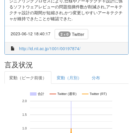
ジニアリングプロセスにより,仕様やアーキテクチャ設計に係
るソフトウェアレビューの問題指摘件数が削減され,アーキテ
クチャ設計の期間が短縮され,かつ変更しやすいアーキテクチ
ャが維持できたことが確認できた.
2023-06-12 18:40:17
Twitter
2 + 0
http://id.nii.ac.jp/1001/00197874/
言及状況
変動（ピーク前後）
変動（月別）
分布
合計
Twitter (通常)
Twitter (RT)
2.0
1.5
1.0