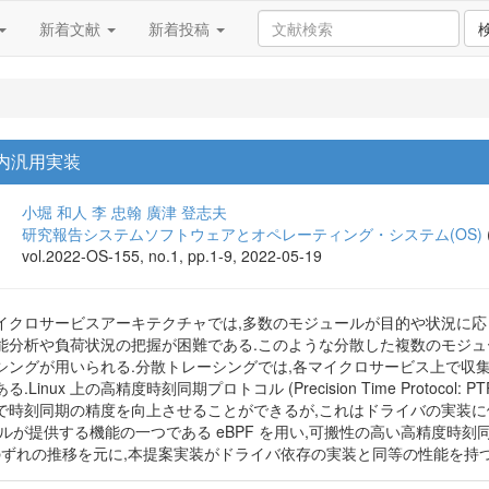
新着文献
新着投稿
内汎用実装
小堀 和人
李 忠翰
廣津 登志夫
研究報告システムソフトウェアとオペレーティング・システム(OS)
vol.2022-OS-155, no.1, pp.1-9, 2022-05-19
イクロサービスアーキテクチャでは,多数のモジュールが目的や状況に応
能分析や負荷状況の把握が困難である.このような分散した複数のモジ
シングが用いられる.分散トレーシングでは,各マイクロサービス上で収
inux 上の高精度時刻同期プロトコル (Precision Time Protocol
で時刻同期の精度を向上させることができるが,これはドライバの実装
ルが提供する機能の一つである eBPF を用い,可搬性の高い高精度時
期のずれの推移を元に,本提案実装がドライバ依存の実装と同等の性能を持