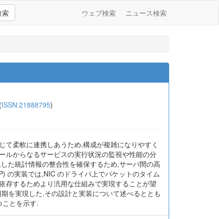
検索
ウェブ検索
ニュース検索
(
ISSN:21888795
)
じて柔軟に連携しあうため,構成が複雑になりやすく
ュールからなるサービスの実行状況の監視や性能の分
集した統計情報の整合性を確保するため,サーバ間の高
: PTP) の実装では,NIC のドライバ上でパケットのタイム
に依存するためより汎用な仕組みで実現することが望
刻同期を実現した.その設計と実装について述べるととも
つことを示す.