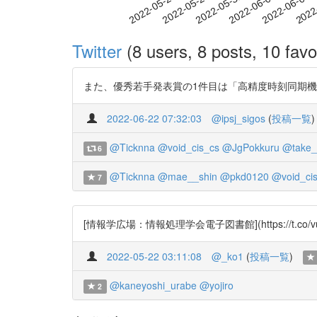
2022-05-31
2022-06-03
2022-06-06
2022
2022-05-25
2022-05-28
Twitter
(8 users, 8 posts, 10 favo
また、優秀若手発表賞の1件目は「高精度時刻同期機構のカ
2022-06-22 07:32:03
@ipsj_sigos
(
投稿一覧
)
@Ticknna
@void_cis_cs
@JgPokkuru
@take_
6
@Ticknna
@mae__shin
@pkd0120
@void_ci
7
[情報学広場：情報処理学会電子図書館](https://t.
2022-05-22 03:11:08
@_ko1
(
投稿一覧
)
@kaneyoshi_urabe
@yojiro
2