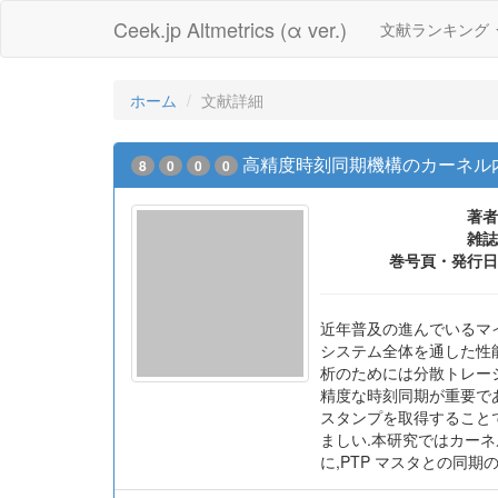
Ceek.jp Altmetrics (α ver.)
文献ランキング
ホーム
文献詳細
高精度時刻同期機構のカーネル
8
0
0
0
著者
雑誌
巻号頁・発行日
近年普及の進んでいるマ
システム全体を通した性
析のためには分散トレー
精度な時刻同期が重要である.L
スタンプを取得すること
ましい.本研究ではカーネ
に,PTP マスタとの同