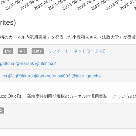
2022-06-30
2022-07-03
2022-07
-06-09
2
2022-06-12
2022-06-15
2022-06-18
2022-06-21
2022-06-24
2022-06-27
rites)
ーネル内汎用実装」を発表した小堀和人さん（法政大学）が受賞しました。 htt
リツイート・ネットワーク (6)
6
8
0.617
gattcha
@rkarsnk
@utshina2
s_cs
@JgPokkuru
@tadanotensai003
@take_gattcha
co/vucoIOXioR) 「高精度時刻同期機構のカーネル内汎用実装」 こういう
2