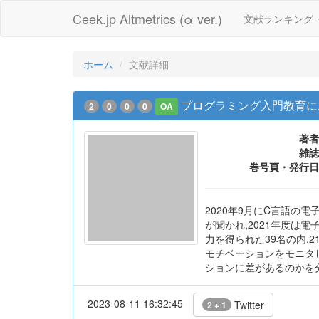
Ceek.jp Altmetrics (α ver.)
文献ランキング
ホーム
文献詳細
プログラミング入門教育に
2
0
0
0
OA
著者
雑誌
巻号頁・発行日
2020年9月にC言語の
が聞かれ,2021年度は
力を得られた39名の内,21
モチベーションをモニタ
ションに差があるのかを
2023-08-11 16:32:45
Twitter
2 + 1