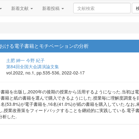
新着文献
新着投稿
おける電子書籍とモチベーションの分析
土肥 紳一
今野 紀子
第84回全国大会講演論文集
vol.2022, no.1, pp.535-536, 2022-02-17
電子書籍を出版し,2020年の後期の授業から活用するようになった.当初
電子書籍と紙の書籍を選んで購入できるようにした.授業毎に理解度調査
名(53.8%)が電子書籍を,16名(41.0%)が紙の書籍を購入していた.なお,
し,授業改善策をフィードバックすることを継続的に実践している.電子
分析した.