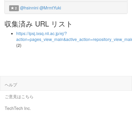
@hsinnini
@MrmtYuki
2
収集済み URL リスト
https://ipsj.ixsq.nii.ac.jp/ej/?
action=pages_view_main&active_action=repository_view_ma
(2)
ヘルプ
ご意見はこちら
TechTech Inc.