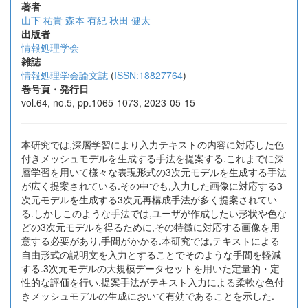
著者
山下 祐貴
森本 有紀
秋田 健太
出版者
情報処理学会
雑誌
情報処理学会論文誌
(
ISSN:18827764
)
巻号頁・発行日
vol.64, no.5, pp.1065-1073, 2023-05-15
本研究では,深層学習により入力テキストの内容に対応した色
付きメッシュモデルを生成する手法を提案する.これまでに深
層学習を用いて様々な表現形式の3次元モデルを生成する手法
が広く提案されている.その中でも,入力した画像に対応する3
次元モデルを生成する3次元再構成手法が多く提案されてい
る.しかしこのような手法では,ユーザが作成したい形状や色な
どの3次元モデルを得るために,その特徴に対応する画像を用
意する必要があり,手間がかかる.本研究では,テキストによる
自由形式の説明文を入力とすることでそのような手間を軽減
する.3次元モデルの大規模データセットを用いた定量的・定
性的な評価を行い,提案手法がテキスト入力による柔軟な色付
きメッシュモデルの生成において有効であることを示した.