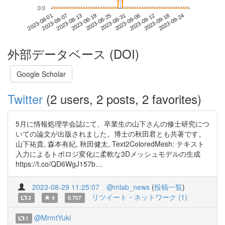
0.0
2023-09-18
2023-08-01
2023-08-19
2023-09-06
2023-09-24
2023-08-07
2023-08-25
2023-09-12
2023-08-13
2023-08-31
外部データベース (DOI)
Google Scholar
Twitter
(2 users, 2 posts, 2 favorites)
5月に情報処理学会誌にて、卒業生の山下さんの修士研究につ
いての論文が出版されました。博士の秋田君とも共著です。
山下祐貴, 森本有紀, 秋田健太, Text2ColoredMesh: テキスト
入力によるトポロジ変化に柔軟な3Dメッシュモデルの生成
https://t.co/QD6WgJ157b…
2023-08-29 11:25:07
@mlab_news
(
投稿一覧
)
リツイート・ネットワーク (1)
2
4
0.707
@MrmtYuki
1