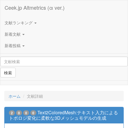
Ceek.jp Altmetrics (α ver.)
文献ランキング
新着文献
新着投稿
検索
ホーム
文献詳細
Text2ColoredMesh:テキスト入力による
2
0
0
0
トポロジ変化に柔軟な3Dメッシュモデルの生成