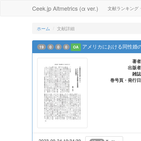
Ceek.jp Altmetrics (α ver.)
文献ランキング
ホーム
文献詳細
アメリカにおける同性婚の
19
0
0
0
OA
著者
出版者
雑誌
巻号頁・発行日
2023-09-24 19:34:39