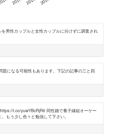
性カップルを男性カップルと女性カップルに分けずに調査され
が発生し問題になる可能性もあります。下記の記事の三と四
s://t.co/yuwYBcRjR6 同性婚で養子縁組オーケー
よ。もう少し色々と勉強して下さい。