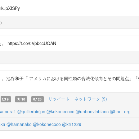
JpXISPy
覧
)
://t.co/0VpbccUQAN
。池谷和子「 アメリカにおける同性婚の合法化傾向とその問題点」『東洋
リツイート・ネットワーク (9)
9
10
0.126
samura1
@quilleroinjpn
@kokonecoco
@unbonvinblanc
@han_org
aka
@hamanako
@kokonecoco
@ktr1229