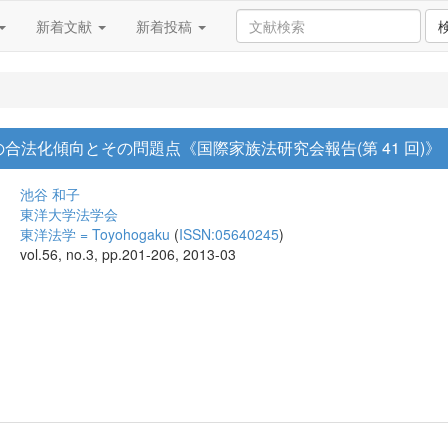
新着文献
新着投稿
合法化傾向とその問題点《国際家族法研究会報告(第 41 回)》
池谷 和子
東洋大学法学会
東洋法学 = Toyohogaku
(
ISSN:05640245
)
vol.56, no.3, pp.201-206, 2013-03