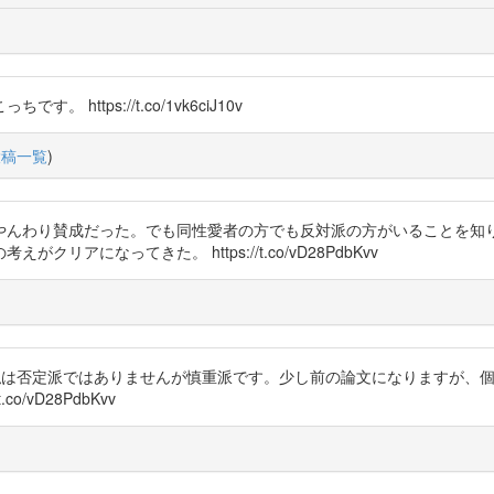
。 https://t.co/1vk6ciJ10v
投稿一覧
)
やんわり賛成だった。でも同性愛者の方でも反対派の方がいることを知
アになってきた。 https://t.co/vD28PdbKvv
します。私は否定派ではありませんが慎重派です。少し前の論文になりますが
/vD28PdbKvv