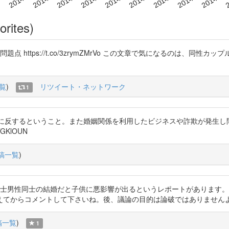
orites)
 https://t.co/3zrymZMrVo この文章で気になるのは、同
覧
)
リツイート・ネットワーク
1
 第一に子供の福祉に反するということ。また婚姻関係を利用したビジネスや詐欺
GKlOUN
稿一覧
)
 残念。女性同士男性同士の結婚だと子供に悪影響が出るというレポートがあります。http
えてからコメントして下さいね。後、議論の目的は論破ではありません
稿一覧
)
1