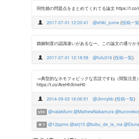
同性婚の問題点をまとめてくれてる論文 https://t.co/rik
2017-07-01 12:20:41
@shiki_yume
(
投稿一
婚姻制度の認識違いがあるなー。この論文の通りかも。 https
2017-07-01 12:18:58
@fufu316
(
投稿一覧
)
→典型的なホモフォビックな言説ですね（閲覧注意）
https://t.co/AreHhXmeH0
2014-09-03 16:06:51
@Jimnybb
(
投稿一覧
)
@nalakifumi
@MathewNakamura
@kuroneko
9
@12ppmo
@airj15
@bubu_de_la_ma
@Etun
7