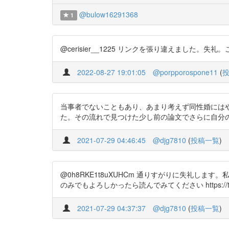
@bulow16291368
1
@cerisier__1225 リンクを張り違えました。失礼。こっちです
2022-08-27 19:01:05
@porpporospone11
(
当事者でないこともあり、あまり考えず同性婚には
た。その流れで見つけた少し前の論文でさらに自分の考えがクリ
2021-07-29 04:46:45
@djg7810
(
投稿一覧
)
@0h8RKE1t8uXUHCm 通りすがりに失礼
のみでもよろしかったら読んでみてください https://t.co
2021-07-29 04:37:37
@djg7810
(
投稿一覧
)