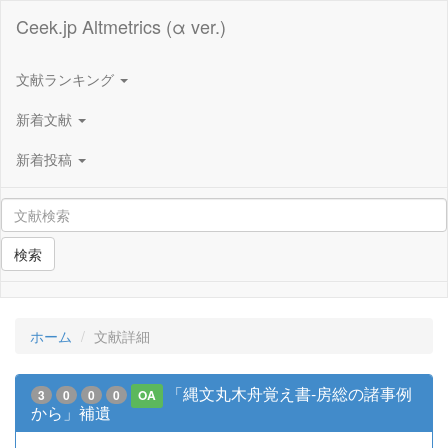
Ceek.jp Altmetrics (α ver.)
文献ランキング
新着文献
新着投稿
検索
ホーム
文献詳細
「縄文丸木舟覚え書-房総の諸事例
3
0
0
0
OA
から」補遺