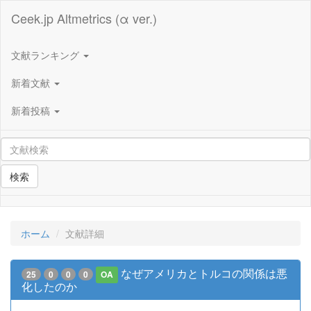
Ceek.jp Altmetrics (α ver.)
文献ランキング
新着文献
新着投稿
検索
ホーム
文献詳細
なぜアメリカとトルコの関係は悪
25
0
0
0
OA
化したのか