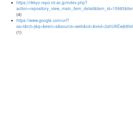
https://rikkyo.repo.nii.ac.jp/index.php?
action=repository_view_main_item_detail&item_id=15985&i
(4)
https://www.google.com/url?
sa=t&rct=j&q=&esrc=s&source=web&cd=&ved=2ahUKEwjk8
(1)