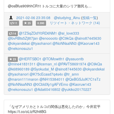
@osBfus909hhCR1t トルコに大量のシリア難民も…
2021-02-06 23:35:08
@studying_Ainu
(
投稿一覧
)
リツイート・ネットワーク (14)
11
25
0.390
@7ZSqZDdY0RD6NM1
@ai_love333
14
@bvRBts5Zj8t7jan
@enooooto
@C9kQa
@aino87445630
@okyandekai
@tyaohanori
@NoNNsaNN3
@Kaoruw143
@nekonosuzu1
@HERTSBO1
@TOMowith1
@yasuontb
23
@mine41831311
@iceman_nl
@PAVT58691974
@C9kQa
@k68960189
@Syokudai_M
@aino87445630
@okyandekai
@tyaohanori
@K75cEcasd7q4s4x
@tr_amn
@maron111maron
@NH15384011
@QeBGSJulK7C1sTz
@NoNNsaNN3
@0CbldXy1gAFVEmo
@Kaoruw143
@nekonosuzu1
@Ada60416802
@yukiko20170227
「なぜアメリカとトルコの関係は悪化したのか」今井宏平
https://t.co/oLtzR2h8BG