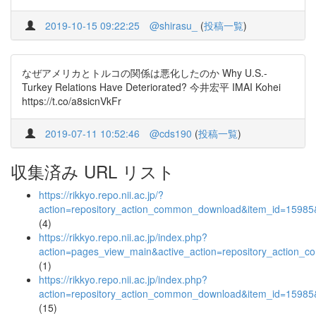
2019-10-15 09:22:25
@shirasu_
(
投稿一覧
)
なぜアメリカとトルコの関係は悪化したのか Why U.S.-
Turkey Relations Have Deteriorated? 今井宏平 IMAI Kohei
https://t.co/a8sicnVkFr
2019-07-11 10:52:46
@cds190
(
投稿一覧
)
収集済み URL リスト
https://rikkyo.repo.nii.ac.jp/?
action=repository_action_common_download&item_id=15985&
(4)
https://rikkyo.repo.nii.ac.jp/index.php?
action=pages_view_main&active_action=repository_action_
(1)
https://rikkyo.repo.nii.ac.jp/index.php?
action=repository_action_common_download&item_id=15985&
(15)