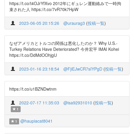
https://t.co/t4OJrYfXvo 2012年にギュレン運動絡みで一時拘
束された人 https://t.co/7vR70k7HpW
2023-06-05 20:15:26
@uraurag3
(
投稿一覧
)
なぜアメリカとトルコの関係は悪化したのか？ Why U.S.-
Turkey Relations Have Deteriorated? 今井宏平 IMAI Kohei
https://t.co/DdMdOOhjgU
2023-01-16 23:18:54
@FjiEJwCR7sIYPgD
(
投稿一覧
)
https://t.co/u1BZNDwtnm
2022-07-17 11:35:03
@isa92931010
(
投稿一覧
)
1
@haupiacat8041
1