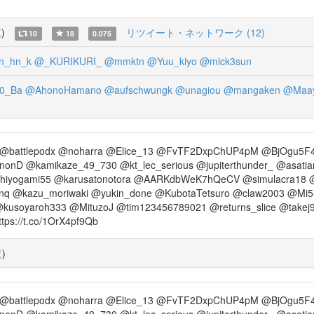
覧
)
リツイート・ネットワーク (12)
10
18
0.075
n_hn_k
@_KURIKURI_
@mmktn
@Yuu_kiyo
@mick3sun
0_Ba
@AhonoHamano
@aufschwungk
@unagiou
@mangaken
@Maa
 @battlepodx @noharra @Elice_13 @FvTF2DxpChUP4pM @BjOgu5F
 @kamikaze_49_730 @kt_lec_serious @jupiterthunder_ @asatian 
chiyogami55 @karusatonotora @AARKdbWeK7hQeCV @simulacra18
q @kazu_moriwaki @yukin_done @KubotaTetsuro @claw2003 @Mi5
kusoyaroh333 @MituzoJ @tim123456789021 @returns_slice @tak
t.co/1OrX4pf9Qb
覧
)
 @battlepodx @noharra @Elice_13 @FvTF2DxpChUP4pM @BjOgu5F
 @kamikaze_49_730 @kt_lec_serious @jupiterthunder_ @asatian 