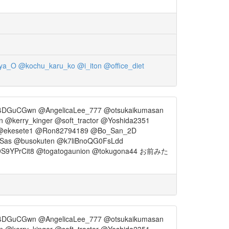
ya_O
@kochu_karu_ko
@i_iton
@office_diet
4DGuCGwn @AngelicaLee_777 @otsukaikumasan
@kerry_kinger @soft_tractor @Yoshida2351
 @ekesete1 @Ron82794189 @Bo_San_2D
Sas @busokuten @k7liBnoQG0FsLdd
ej9S9YPrCit8 @togatogaunion @tokugona44 お前みた
4DGuCGwn @AngelicaLee_777 @otsukaikumasan
@kerry_kinger @soft_tractor @Yoshida2351