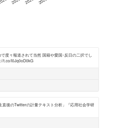
るので度々報道されて当然 国籍や愛国･反日の二択でし
/l0Jq0oD0kG
後のTwitterの計量テキスト分析」『応用社会学研