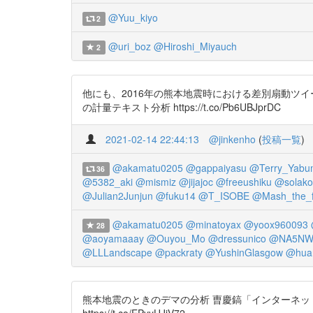
@Yuu_kiyo
2
@uri_boz
@Hiroshi_Miyauch
2
他にも、2016年の熊本地震時における差別扇動ツイー
の計量テキスト分析 https://t.co/Pb6UBJprDC
2021-02-14 22:44:13
@jinkenho
(
投稿一覧
)
@akamatu0205
@gappaiyasu
@Terry_Yabu
36
@5382_aki
@mismiz
@jijajoc
@freeushiku
@solako
@Julian2Junjun
@fuku14
@T_ISOBE
@Mash_the_f
@akamatu0205
@minatoyax
@yoox960093
28
@aoyamaaay
@Ouyou_Mo
@dressunico
@NA5NWz
@LLLandscape
@packraty
@YushinGlasgow
@hua
熊本地震のときのデマの分析 曺慶鎬「インターネット
https://t.co/EPyyUJjV72