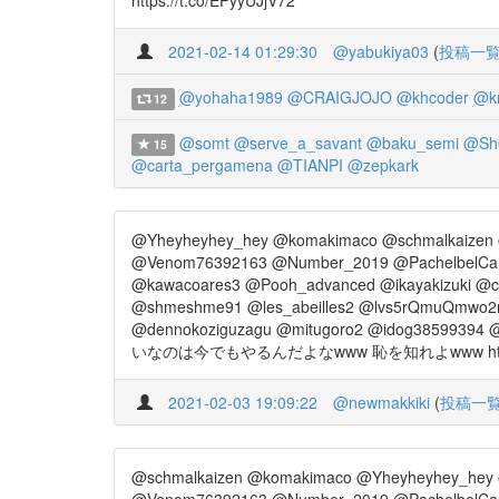
2021-02-14 01:29:30
@yabukiya03
(
投稿一
@yohaha1989
@CRAIGJOJO
@khcoder
@k
12
@somt
@serve_a_savant
@baku_semi
@Sh
15
@carta_pergamena
@TIANPI
@zepkark
@Yheyheyhey_hey @komakimaco @schmalkaizen
@Venom76392163 @Number_2019 @PachelbelCanonD
@kawacoares3 @Pooh_advanced @ikayakizuki @
@shmeshme91 @les_abeilles2 @lvs5rQmuQmwo2n
@dennokoziguzagu @mitugoro2 @idog38599394 @
いなのは今でもやるんだよなwww 恥を知れよwww https://
2021-02-03 19:09:22
@newmakkiki
(
投稿一
@schmalkaizen @komakimaco @Yheyheyhey_hey
@Venom76392163 @Number_2019 @PachelbelCanonD