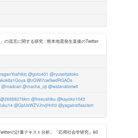
言に関する研究 : 熊本地震発生直後のTwitter
aganYoshikic
@goto401
@ryuseitaitoko
kokita1Goya
@zGWi7cwSwdRGAOs
@madcari
@macha_oji
@watanabetwit
@26888276km
@freeushiku
@kayoko1043
fuku14
@GpUsWZVJnvjHnh0
@yagainstfascism
tterの計量テキスト分析」『応用社会学研究』60