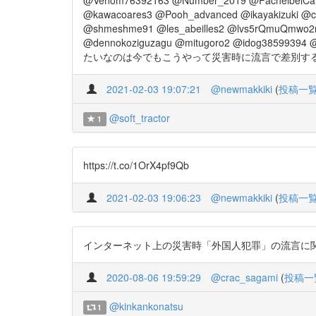
@kawacoares3 @Pooh_advanced @ikayakizuki @
@shmeshme91 @les_abeilles2 @lvs5rQmuQmwo2n
@dennokoziguzagu @mitugoro2 @idog38599394 @
たいなのは今でもこうやって災害時に流言で差別するんだわ htt
2021-02-03 19:07:21
@newmakkiki
(
投稿一
@soft_tractor
1
https://t.co/1OrX4pf9Qb
2021-02-03 19:06:23
@newmakkiki
(
投稿一
インターネット上の災害時「外国人犯罪」の流言に関する研究ーー
2020-08-06 19:59:29
@crac_sagami
(
投稿一
@kinkankonatsu
1