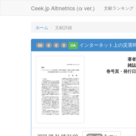
Ceek.jp Altmetrics (α ver.)
文献ランキング
ホーム
文献詳細
インターネット上の災害時「
56
0
0
0
OA
著者
雑誌
巻号頁・発行日
2023-08-31 05:31:00