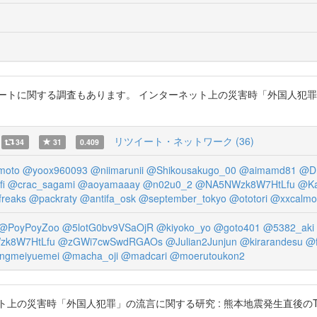
トに関する調査もあります。 インターネット上の災害時「外国人犯罪」の流
リツイート・ネットワーク (36)
34
31
0.409
moto
@yoox960093
@niimarunii
@Shikousakugo_00
@aimamd81
@Dr
fi
@crac_sagami
@aoyamaaay
@n02u0_2
@NA5NWzk8W7HtLfu
@Ka
reaks
@packraty
@antifa_osk
@september_tokyo
@ototori
@xxcalmo
@PoyPoyZoo
@5lotG0bv9VSaOjR
@kiyoko_yo
@goto401
@5382_aki
k8W7HtLfu
@zGWi7cwSwdRGAOs
@Julian2Junjun
@kirarandesu
@
ngmeiyuemei
@macha_oji
@madcari
@moerutoukon2
上の災害時「外国人犯罪」の流言に関する研究 : 熊本地震発生直後のTwi