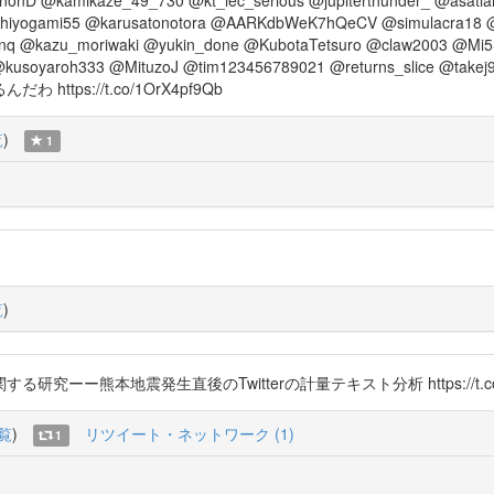
chiyogami55 @karusatonotora @AARKdbWeK7hQeCV @simulacra18
q @kazu_moriwaki @yukin_done @KubotaTetsuro @claw2003 @Mi5
kusoyaroh333 @MituzoJ @tim123456789021 @returns_slice @tak
ps://t.co/1OrX4pf9Qb
覧
)
1
覧
)
熊本地震発生直後のTwitterの計量テキスト分析 https://t.co/74
覧
)
リツイート・ネットワーク (1)
1