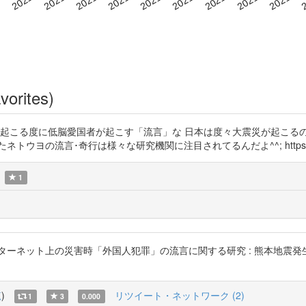
vorites)
大災害が起こる度に低脳愛国者が起こす「流言」な 日本は度々大震災が起こ
の流言･奇行は様々な研究機関に注目されてるんだよ^^; https://t.co
1
ーネット上の災害時「外国人犯罪」の流言に関する研究 : 熊本地震発生直
覧
)
リツイート・ネットワーク (2)
1
3
0.000