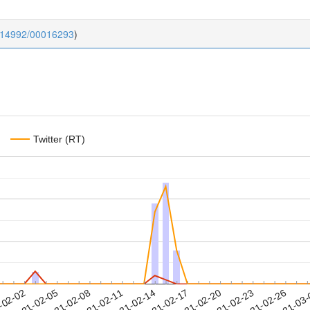
0.14992/00016293
)
Twitter (RT)
2021-02-23
2021-02-26
2021-03
-02-02
2
2021-02-05
2021-02-08
2021-02-11
2021-02-14
2021-02-17
2021-02-20