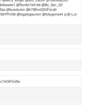
 @ekesete1 @Ron82794189 @Bo_San_2D
Sas @busokuten @k7liBnoQG0FsLdd
ej9S9YPrCit8 @togatogaunion @tokugona44 お前らみ
OtFIcV8o