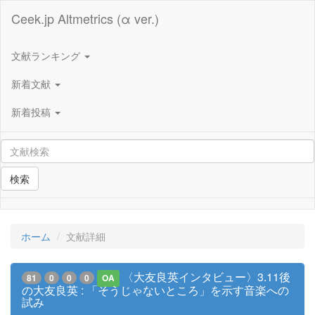
Ceek.jp Altmetrics (α ver.)
文献ランキング
新着文献
新着投稿
検索
ホーム
文献詳細
〈大友良英インタビュー〉3.11後
81
0
0
0
OA
の大友良英 : 「そうじゃないところ」を示す音楽への
試み