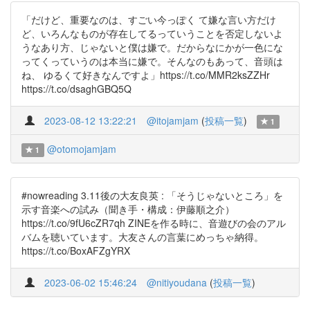
「だけど、重要なのは、すごい今っぽく て嫌な言い方だけ
ど、いろんなものが存在してるっていうことを否定しないよ
うなあり方、じゃないと僕は嫌で。だからなにかが一色にな
ってくっていうのは本当に嫌で。そんなのもあって、音頭は
ね、 ゆるくて好きなんですよ」https://t.co/MMR2ksZZHr
https://t.co/dsaghGBQ5Q
2023-08-12 13:22:21
@itojamjam
(
投稿一覧
)
1
@otomojamjam
1
#nowreading 3.11後の大友良英 : 「そうじゃないところ」を
示す音楽への試み（聞き手・構成：伊藤順之介）
https://t.co/9fU6cZR7qh ZINEを作る時に、音遊びの会のアル
バムを聴いています。大友さんの言葉にめっちゃ納得。
https://t.co/BoxAFZgYRX
2023-06-02 15:46:24
@nitiyoudana
(
投稿一覧
)