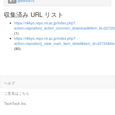
@ton0415
1
収集済み URL リスト
https://rikkyo.repo.nii.ac.jp/index.php?
action=repository_action_common_download&item_id=22725&
(1)
https://rikkyo.repo.nii.ac.jp/index.php?
action=repository_view_main_item_detail&item_id=22725&i
(80)
ヘルプ
ご意見はこちら
TechTech Inc.