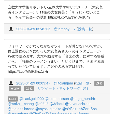
立教大学学術リポジトリ-立教大学学術リポジトリ 〈大友良
英インタビュー〉3.11後の大友良英 : 「そうじゃないとこ
ろ」を示す音楽への試み https://t.co/Qw3WKVdKPh
2023-04-29 02:42:05
@tomboy__7
(
投稿一覧
)
フォロワーが少なくなかなかツイートが伸びないのですが、
修士課程のときに行った大友良英さんへのインタビューが
Webで読めます。大衆を動員する「音楽の力」に対する警戒
から、「福島のラーメンうまい」という話まで、さまざま語
っていただいています。ご関心のある方はぜひ。
https://t.co/MMR2ksZZHr
2023-04-29 00:09:47
@itojamjam
(
投稿一覧
)
83
リツイート・ネットワーク (81)
249
0.332
@blackgold200
@momodisson
@haga_hendrix
81
@waka__chang
@o96n3
@32houi
@sevenashroom
@motoakihirono
@toyosugimako
@8YFo10hAZer0Sos
@suuzakuro
@TheFireToSay
@genthe9th
@gcyn