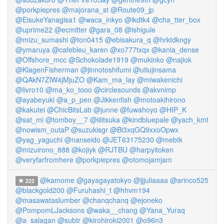
@porkpiepres
@majorana_st
@Route09_jp
@EisukeYanagisa1
@waca_inkyo
@ikdtk4
@cha_tter_box
@uprime22
@ecmitter
@gara_08
@ishigule
@mizu_sumashi
@ton0415
@ebisakura_q
@hrktdkngy
@ymaruya
@cafebleu_karen
@xo777txqx
@kania_dense
@Offshore_mcc
@Schokolade1919
@mukinko
@najiok
@KlagenFisherman
@jinnotoshifumi
@utiujinsama
@QAkN7ZlW4jMjuZO
@Kam_ma_lay
@miwakenichi
@livro10
@ma_ko_tooo
@circlesounds
@akvnimp
@ayabeyuki
@a_p_pen
@Jikkenfish
@motoakihirono
@kakutei
@ChicBitsLab
@junne
@fuwahoyo
@HIP_K
@sat_mi
@tomboy__7
@iiiitsuka
@kindbluepale
@yach_kmt
@nowism_outaP
@suzukisgr
@Bi3xqGQ9xxoOpwx
@yag_yaguchi
@nanseido
@JET63175230
@mebtk
@mizuirono_888
@kojiyk
@RJTBU
@harpyitoken
@veryfarfromhere
@porkpiepres
@otomojamjam
@kamome
@gayagayatokyo
@jjjuliaaaa
@arinco525
222
@blackgold200
@Furuhashi_t
@hhvm194
@masawataslumber
@chanqchanq
@ejoneko
@PompomLJacksons
@waka__chang
@Yana_Yuraq
@a_salagan
@subtr
@kirohiroki2001
@o96n3