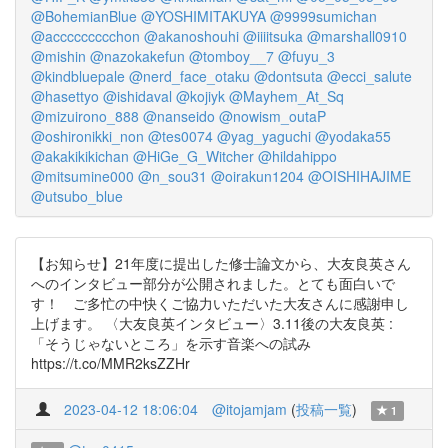
@BohemianBlue
@YOSHIMITAKUYA
@9999sumichan
@accccccccchon
@akanoshouhi
@iiiitsuka
@marshall0910
@mishin
@nazokakefun
@tomboy__7
@fuyu_3
@kindbluepale
@nerd_face_otaku
@dontsuta
@ecci_salute
@hasettyo
@ishidaval
@kojiyk
@Mayhem_At_Sq
@mizuirono_888
@nanseido
@nowism_outaP
@oshironikki_non
@tes0074
@yag_yaguchi
@yodaka55
@akakikikichan
@HiGe_G_Witcher
@hildahippo
@mitsumine000
@n_sou31
@oirakun1204
@OISHIHAJIME
@utsubo_blue
【お知らせ】21年度に提出した修士論文から、大友良英さん
へのインタビュー部分が公開されました。とても面白いで
す！ ご多忙の中快くご協力いただいた大友さんに感謝申し
上げます。 〈大友良英インタビュー〉3.11後の大友良英 :
「そうじゃないところ」を示す音楽への試み
https://t.co/MMR2ksZZHr
2023-04-12 18:06:04
@itojamjam
(
投稿一覧
)
1