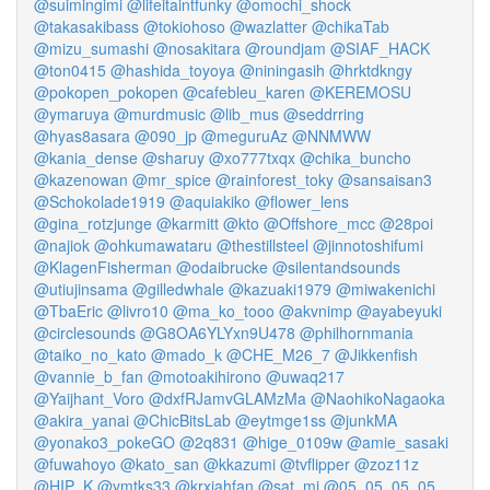
@suimingimi
@lifeitaintfunky
@omochi_shock
@takasakibass
@tokiohoso
@wazlatter
@chikaTab
@mizu_sumashi
@nosakitara
@roundjam
@SIAF_HACK
@ton0415
@hashida_toyoya
@niningasih
@hrktdkngy
@pokopen_pokopen
@cafebleu_karen
@KEREMOSU
@ymaruya
@murdmusic
@lib_mus
@seddrring
@hyas8asara
@090_jp
@meguruAz
@NNMWW
@kania_dense
@sharuy
@xo777txqx
@chika_buncho
@kazenowan
@mr_spice
@rainforest_toky
@sansaisan3
@Schokolade1919
@aquiakiko
@flower_lens
@gina_rotzjunge
@karmitt
@kto
@Offshore_mcc
@28poi
@najiok
@ohkumawataru
@thestillsteel
@jinnotoshifumi
@KlagenFisherman
@odaibrucke
@silentandsounds
@utiujinsama
@gilledwhale
@kazuaki1979
@miwakenichi
@TbaEric
@livro10
@ma_ko_tooo
@akvnimp
@ayabeyuki
@circlesounds
@G8OA6YLYxn9U478
@philhornmania
@taiko_no_kato
@mado_k
@CHE_M26_7
@Jikkenfish
@vannie_b_fan
@motoakihirono
@uwaq217
@Yaijhant_Voro
@dxfRJamvGLAMzMa
@NaohikoNagaoka
@akira_yanai
@ChicBitsLab
@eytmge1ss
@junkMA
@yonako3_pokeGO
@2q831
@hige_0109w
@amie_sasaki
@fuwahoyo
@kato_san
@kkazumi
@tvflipper
@zoz11z
@HIP_K
@ymtks33
@krxiahfan
@sat_mi
@05_05_05_05