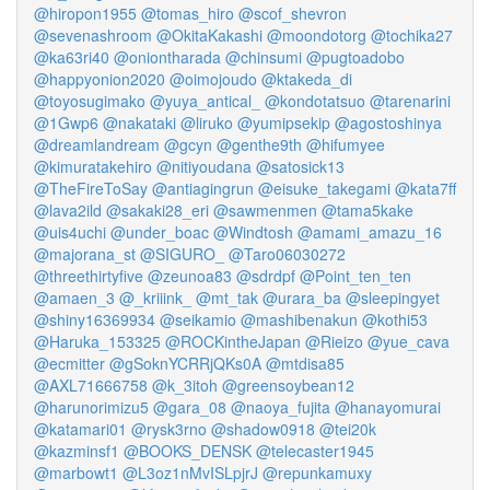
@hiropon1955
@tomas_hiro
@scof_shevron
@sevenashroom
@OkitaKakashi
@moondotorg
@tochika27
@ka63ri40
@oniontharada
@chinsumi
@pugtoadobo
@happyonion2020
@oimojoudo
@ktakeda_di
@toyosugimako
@yuya_antical_
@kondotatsuo
@tarenarini
@1Gwp6
@nakataki
@liruko
@yumipsekip
@agostoshinya
@dreamlandream
@gcyn
@genthe9th
@hifumyee
@kimuratakehiro
@nitiyoudana
@satosick13
@TheFireToSay
@antiagingrun
@eisuke_takegami
@kata7ff
@lava2ild
@sakaki28_eri
@sawmenmen
@tama5kake
@uis4uchi
@under_boac
@Windtosh
@amami_amazu_16
@majorana_st
@SIGURO_
@Taro06030272
@threethirtyfive
@zeunoa83
@sdrdpf
@Point_ten_ten
@amaen_3
@_kriiink_
@mt_tak
@urara_ba
@sleepingyet
@shiny16369934
@seikamio
@mashibenakun
@kothi53
@Haruka_153325
@ROCKintheJapan
@Rieizo
@yue_cava
@ecmitter
@gSoknYCRRjQKs0A
@mtdisa85
@AXL71666758
@k_3itoh
@greensoybean12
@harunorimizu5
@gara_08
@naoya_fujita
@hanayomurai
@katamari01
@rysk3rno
@shadow0918
@tei20k
@kazminsf1
@BOOKS_DENSK
@telecaster1945
@marbowt1
@L3oz1nMvISLpjrJ
@repunkamuxy