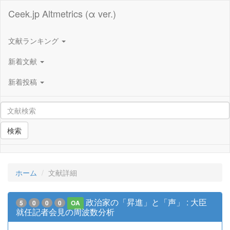
Ceek.jp Altmetrics (α ver.)
文献ランキング
新着文献
新着投稿
検索
ホーム
文献詳細
政治家の「昇進」と「声」 : 大臣
5
0
0
0
OA
就任記者会見の周波数分析