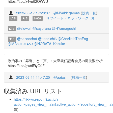
https://t.co/x4vu02OWVU
2023-06-17 17:20:37
@MValdegamas
(
投稿一覧
)
リツイート・ネットワーク (3)
5
5
0.000
@siowulf
@sayorana
@HYamaguchi
3
@kazoochat
@naokichi6
@CharlieInTheFog
5
@MB80101459
@NOBATA_Kosuke
政治家の「昇進」と「声」 : 大臣就任記者会見の周波数分析
https://t.co/gw8lEiyO0F
2023-06-11 11:47:25
@aaiashn
(
投稿一覧
)
収集済み URL リスト
https://rikkyo.repo.nii.ac.jp/?
action=pages_view_main&active_action=repository_view_ma
(5)