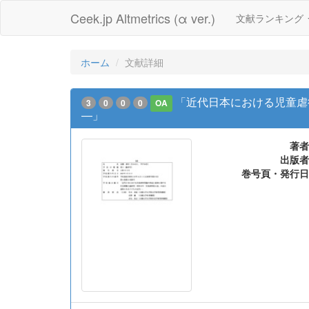
Ceek.jp Altmetrics (α ver.)
文献ランキング
ホーム
文献詳細
「近代日本における児童虐
3
0
0
0
OA
―」
著者
出版者
巻号頁・発行日