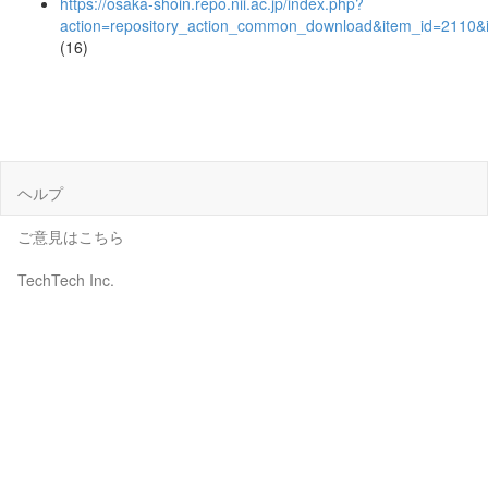
https://osaka-shoin.repo.nii.ac.jp/index.php?
action=repository_action_common_download&item_id=2110&i
(16)
ヘルプ
ご意見はこちら
TechTech Inc.