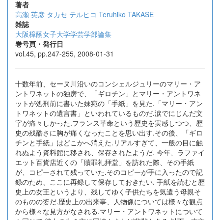
著者
高瀬 英彦
タカセ テルヒコ
Teruhiko TAKASE
雑誌
大阪樟蔭女子大学学芸学部論集
巻号頁・発行日
vol.45, pp.247-255, 2008-01-31
十数年前、セーヌ川沿いのコンシェルジュリーのマリー・ア
ントワネットの独房で、「ギロチン」とマリー・アントワネ
ットが処刑前に書いた妹宛の「手紙」を見た.「マリー・アン
トワネットの遺言書」といわれているものだ.涙でにじんだ文
字が痛々しかった.フランス革命という歴史を実感しつつ、歴
史の残酷さに胸が痛くなったことを思い出す.その後、「ギロ
チンと手紙」はどこかへ消えた.リアルすぎて、一般の目に触
れぬよう資料館に移され、保存されたようだ. 今年、ラファイ
エット百貨店近くの「贖罪礼拝堂」を訪れた際、その手紙
が、コピーされて残っていた.そのコピーが手に入ったので記
録のため、ここに再録して保存しておきたい. 手紙を読むと歴
史上の女王というより、残してゆく子供たちを気遣う母親そ
のものの姿だ.歴史上の出来事、人物像については様々な観点
から様々な見方がなされる.マリー・アントワネットについて