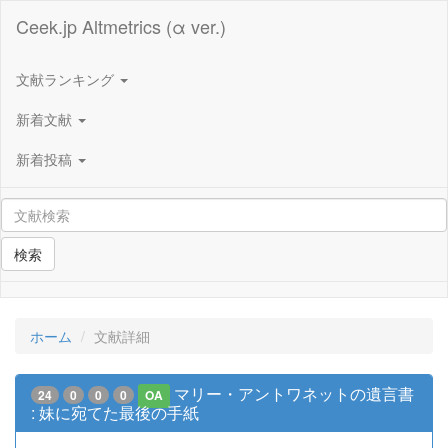
Ceek.jp Altmetrics (α ver.)
文献ランキング
新着文献
新着投稿
検索
ホーム
文献詳細
マリー・アントワネットの遺言書
24
0
0
0
OA
: 妹に宛てた最後の手紙