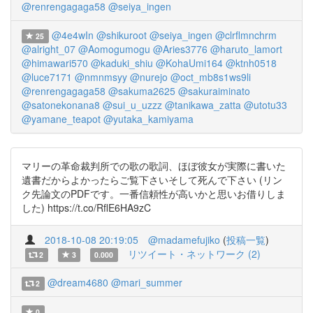
@renrengagaga58
@seiya_ingen
@4e4wIn
@shikuroot
@seiya_ingen
@clrflmnchrm
25
@alright_07
@Aomogumogu
@Aries3776
@haruto_lamort
@himawari570
@kaduki_shiu
@KohaUmi164
@ktnh0518
@luce7171
@nmnmsyy
@nurejo
@oct_mb8s1ws9li
@renrengagaga58
@sakuma2625
@sakuraiminato
@satonekonana8
@sui_u_uzzz
@tanikawa_zatta
@utotu33
@yamane_teapot
@yutaka_kamiyama
マリーの革命裁判所での歌の歌詞、ほぼ彼女が実際に書いた
遺書だからよかったらご覧下さいそして死んで下さい (リン
ク先論文のPDFです。一番信頼性が高いかと思いお借りしま
した) https://t.co/RflE6HA9zC
2018-10-08 20:19:05
@madamefujiko
(
投稿一覧
)
リツイート・ネットワーク (2)
2
3
0.000
@dream4680
@mari_summer
2
0