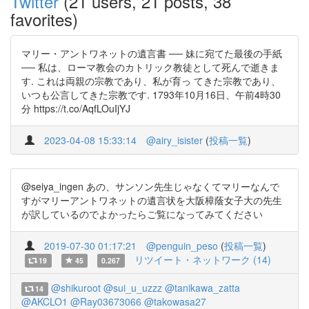
Twitter
(21 users, 21 posts, 38
favorites)
マリー・アントワネットの遺言書 ── 妹に宛てた最後の手紙
── 私は、ローマ教会のカトリック教徒として死んで逝きま
す. これは両親の宗教であり、私が育っ てきた宗教であり、
いつも公言してきた宗教です. 1793年10月16日、午前4時30
分 https://t.co/AqfLOuIjYJ
2023-04-08 15:33:14
@airy_isister
(
投稿一覧
)
@seiya_ingen あの、サンソン先生じゃなくてマリーなんで
すがマリーアントワネットの遺言状を大阪樟蔭女子大の先生
が訳しているのでよかったらご覧になってみてください
2019-07-30 01:17:21
@penguin_peso
(
投稿一覧
)
リツイート・ネットワーク (14)
19
45
0.267
@shikuroot
@sui_u_uzzz
@tanikawa_zatta
14
@AKCLO1
@Ray03673066
@takowasa27