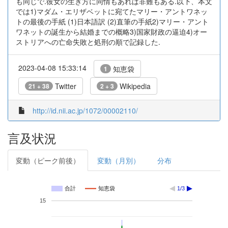
も同じで.彼女の生き方に同情もあれば非難もある.以下、本文
では1)マダム・エリザベットに宛てたマリー・アントワネッ
トの最後の手紙 (1)日本語訳 (2)直筆の手紙2)マリー・アント
ワネットの誕生から結婚までの概略3)国家財政の逼迫4)オー
ストリアへの亡命失敗と処刑の順で記録した.
2023-04-08 15:33:14
知恵袋
1
Twitter
Wikipedia
21 + 38
2 + 3
http://id.nii.ac.jp/1072/00002110/
言及状況
変動（ピーク前後）
変動（月別）
分布
合計
知恵袋
1/3
15