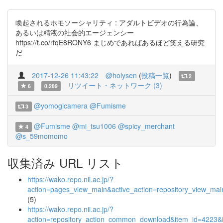
喚起されるホモソーシャリティ : アダルトビデオの行為論、
あるいは精液の社会的エージェンシー
https://t.co/rfqE8RONY6 まじめであればあるほど笑える研究
だ
2017-12-26 11:43:22
@holysen
(
投稿一覧
)
2
リツイート・ネットワーク (3)
6
0.289
@yomogicamera
@Fumisme
3
@Fumisme
@mi_tsu1006
@spicy_merchant
4
@s_59momomo
収集済み URL リスト
https://wako.repo.nii.ac.jp/?
action=pages_view_main&active_action=repository_view_ma
(5)
https://wako.repo.nii.ac.jp/?
action=repository_action_common_download&item_id=4223&i