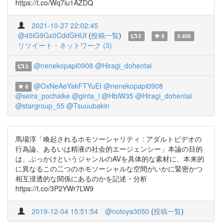
https://t.co/Wq7iu1AZDQ
2021-10-27 22:02:45
@45iG9Gx0CddGHUf
(
投稿一覧
)
2
8
0.408
リツイート・ネットワーク (3)
@nenekopapi0908
@Hiragi_dohentai
3
@OxNeAeYakFTYuEI
@nenekopapi0908
8
@seira_pochaike
@ginta_i
@HbiW35
@Hiragi_dohentai
@stargroup_55
@Tsuuubakin
馬場淳「喚起されるホモソーシャリティ : アダルトビデオの
行為論、あるいは精液の社会的エージェンシー」本論の目的
は、ぶっかけというジャンルのAVを具体的な素材に、本来的
に異なるこの二つのホモソーシャルな空間がいかに緊密かつ
相互浸透的な関係にあるのかを記述・分析
https://t.co/3P2YWr7LW9
2019-12-04 15:51:54
@notoya3050
(
投稿一覧
)