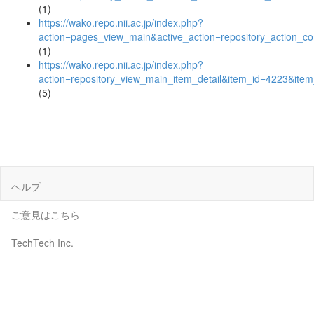
(1)
https://wako.repo.nii.ac.jp/index.php?
action=pages_view_main&active_action=repository_action_
(1)
https://wako.repo.nii.ac.jp/index.php?
action=repository_view_main_item_detail&item_id=4223&it
(5)
ヘルプ
ご意見はこちら
TechTech Inc.