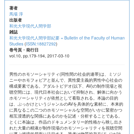
著者
馬場 淳
出版者
和光大学現代人間学部
雑誌
和光大学現代人間学部紀要 = Bulletin of the Faculty of Human
Studies
(
ISSN:18827292
)
巻号頁・発行日
vol.10, pp.179-194, 2017-03-10
男性のホモソーシャリティ(同性間の社会的連帯)は、ミソジ
ニーやホモフォビアと並んで、異性愛主義的男性中心社会の
構成要素である。アダルトビデオ(以下、AV)の制作現場と視
聴空間には、現代日本社会において抑制され、解体に向かう
ホモソーシャリティが依然として看取される。本論の目的
は、ぶっかけというジャンルのAVを具体的な素材に、本来的
に異なるこの二つのホモソーシャルな空間がいかに緊密かつ
相互浸透的な関係にあるのかを記述・分析することである。
とくに本論は、作品のドキュメンタリー的性格から映し出さ
れた大量の精液が制作現場のホモソーシャリティを視聴空間
に運ぶ越境的局面に注目する。筆者は物質的存在(モノ)が社