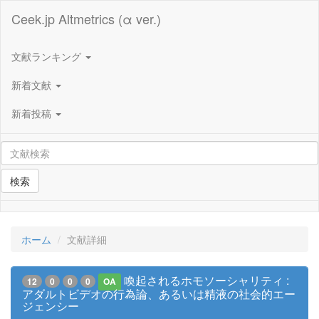
Ceek.jp Altmetrics (α ver.)
文献ランキング
新着文献
新着投稿
検索
ホーム
文献詳細
喚起されるホモソーシャリティ :
12
0
0
0
OA
アダルトビデオの行為論、あるいは精液の社会的エー
ジェンシー