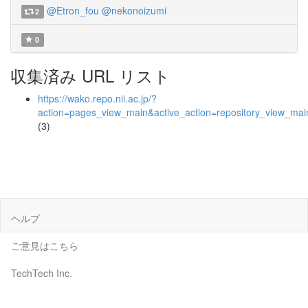
@Etron_fou
@nekonoizumi
2
0
収集済み URL リスト
https://wako.repo.nii.ac.jp/?
action=pages_view_main&active_action=repository_view_ma
(3)
ヘルプ
ご意見はこちら
TechTech Inc.