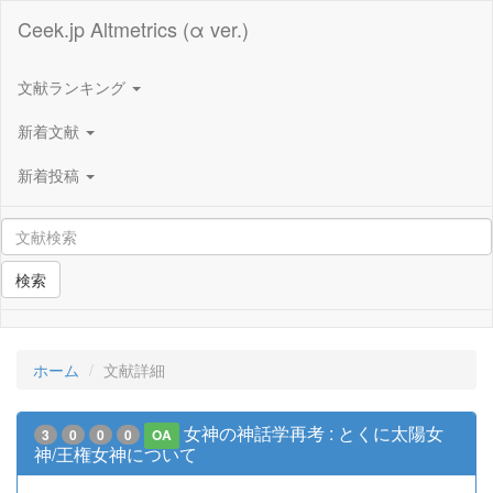
Ceek.jp Altmetrics (α ver.)
文献ランキング
新着文献
新着投稿
検索
ホーム
文献詳細
女神の神話学再考 : とくに太陽女
3
0
0
0
OA
神/王権女神について