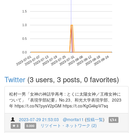
1.5
1.0
0.5
0.0
2023-08-18
2023-07-01
2023-07-19
2023-08-06
2023-08-24
2023-07-07
2023-07-25
2023-08-12
2023-07-13
2023-07-31
Twitter
(3 users, 3 posts, 0 favorites)
松村一男「女神の神話学再考 : とくに太陽女神／王権女神に
ついて」『表現学部紀要』No.23、和光大学表現学部、2023
年 https://t.co/N7pysV2pGM https://t.co/KgG4kpV7sq
2023-07-29 21:53:03
@morita11
(
投稿一覧
)
4
リツイート・ネットワーク (2)
3
0.000